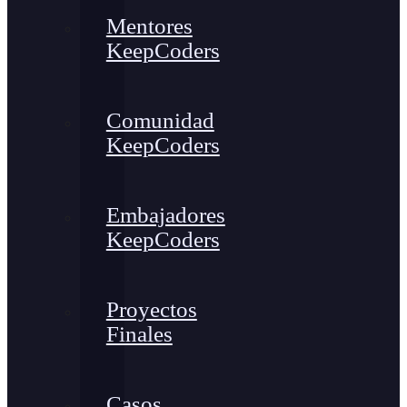
Mentores
KeepCoders
Comunidad
KeepCoders
Embajadores
KeepCoders
Proyectos
Finales
Casos