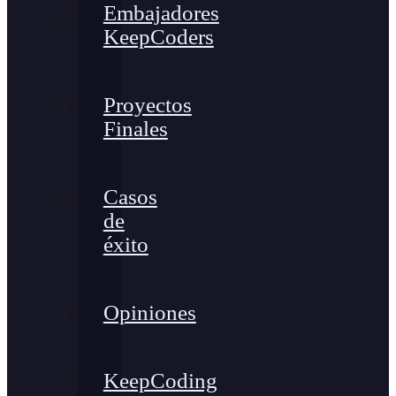
Embajadores
KeepCoders
Proyectos
Finales
Casos
de
éxito
Opiniones
KeepCoding