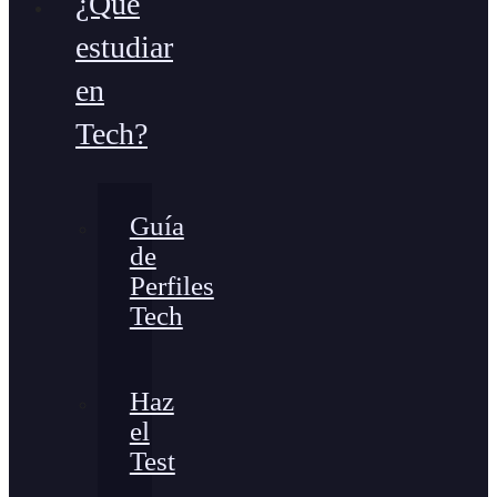
¿Qué
estudiar
en
Tech?
Guía
de
Perfiles
Tech
Haz
el
Test