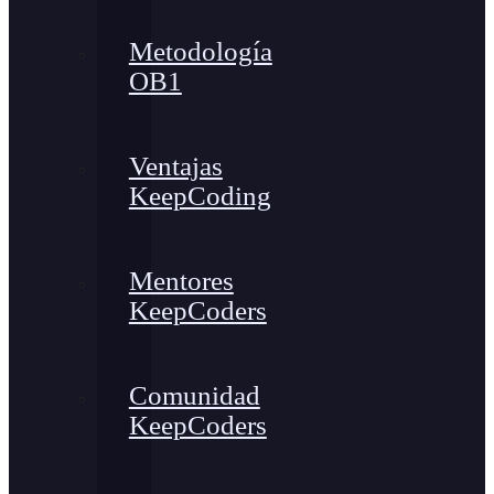
Metodología
OB1
Ventajas
KeepCoding
Mentores
KeepCoders
Comunidad
KeepCoders