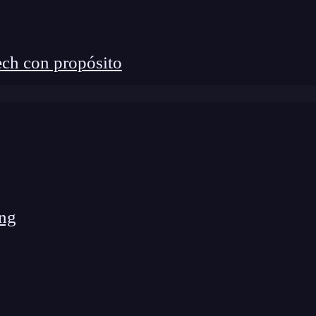
ón sea lineal
ch con propósito
an que cumplirse dos condiciones. Veámoslas por
das y dibujamos una malla. En el centro del eje, en
. La pregunta que queremos resolver es:
¿qué quiere
tenemos?
ng