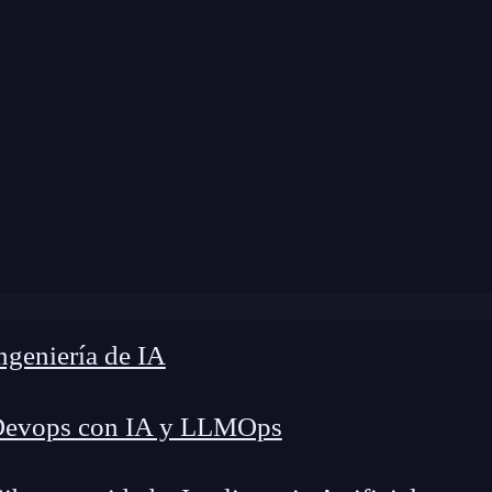
a modificación:
18 de julio de 2024 |
Tiempo de 
g
»
Relación entre la transformación lineal y las matrices
geniería de IA
Devops con IA y LLMOps