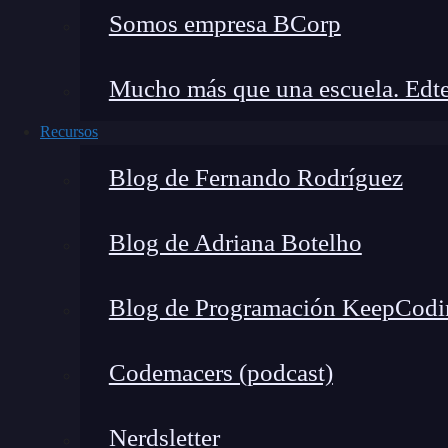
Si F (k . v) = k . F (v) ∀k ∈ R
Somos empresa BCorp
Condiciones para que una transformaci
Mucho más que una escuela. Edte
Para que una transformación sea lineal, tendrí
Recursos
medio de un ejemplo.
Blog de Fernando Rodríguez
Imaginemos que tenemos un sistema de coordena
Blog de Adriana Botelho
la posición (0, 0), tenemos el punto de origen
decir que sea lineal la transformación que 
Blog de Programación KeepCodi
Codemacers (podcast)
Nerdsletter