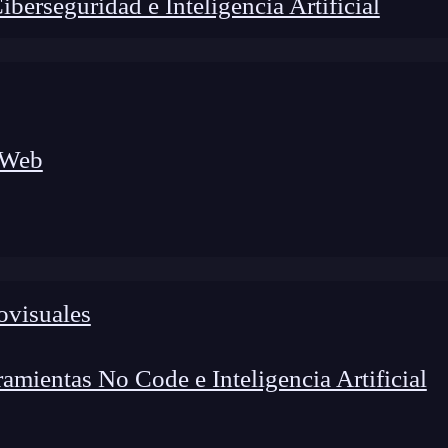
erseguridad e Inteligencia Artificial
 Web
ovisuales
foco en el desarrollo de talento y el análisis del sector
o evolucionan las tecnologías, qué competencias demanda el
 el entorno tech.
mientas No Code e Inteligencia Artificial