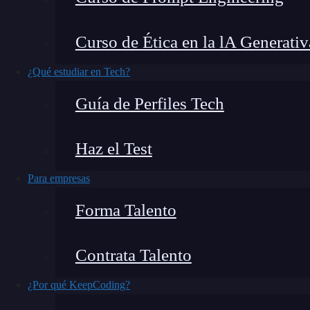
¿Sabes qué relación existe entre la transformac
Curso de Ética en la lA Generativ
lineal y qué es una matriz?
¿Qué estudiar en Tech?
Podríamos unir la transformación lineal y las m
Guía de Perfiles Tech
La transformación lineal consiste en multi
Haz el Test
Es una modificación de matrices por medio 
operaciones aritméticas.
Para empresas
Es una operación que se hace con los elemen
Forma Talento
misma.
Contrata Talento
No obstante, la transformación lineal tiene un
enumerado con anterioridad. A continuación, p
¿Por qué KeepCoding?