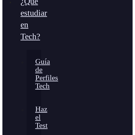
¿Qué
estudiar
en
Tech?
Guía
de
Perfiles
Tech
Haz
el
Test