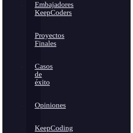
Embajadores
KeepCoders
Proyectos
Finales
Casos
de
éxito
Opiniones
KeepCoding