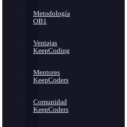
Metodología
OB1
Ventajas
KeepCoding
Mentores
KeepCoders
Comunidad
KeepCoders