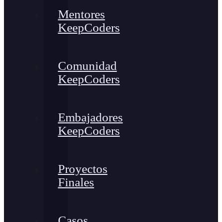
Mentores
KeepCoders
Comunidad
KeepCoders
Embajadores
KeepCoders
Proyectos
Finales
Casos