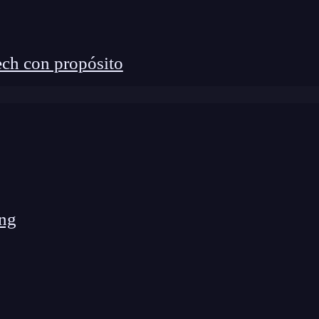
 que ayuda a reducir el tamaño de los archivos
ch con propósito
las últimas características de JavaScript en
o que facilita el seguimiento y la gestión de datos en
as de perfilado de rendimiento que ayudan a
jora en la aplicación.
ng
l rendimiento
 es fácil perder de vista el rendimiento a medida que
dades. Sin embargo, mantener el enfoque en el