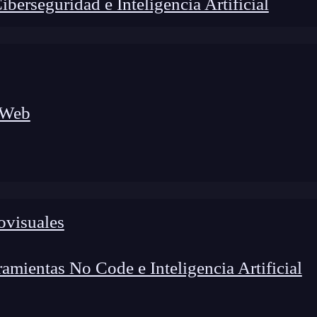
erseguridad e Inteligencia Artificial
 Web
ovisuales
lógico a nuevos profesionales, combinando conocimiento práctico,
os de transformación profesional.
mientas No Code e Inteligencia Artificial