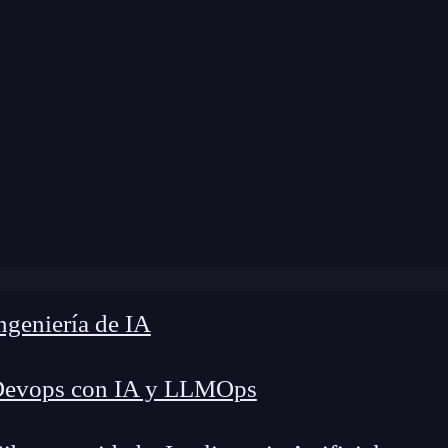
dificación:
28 de noviembre de 2024 |
Tiempo de
g
»
Mejora el rendimiento de aplicaciones web con RIA
geniería de IA
Devops con IA y LLMOps