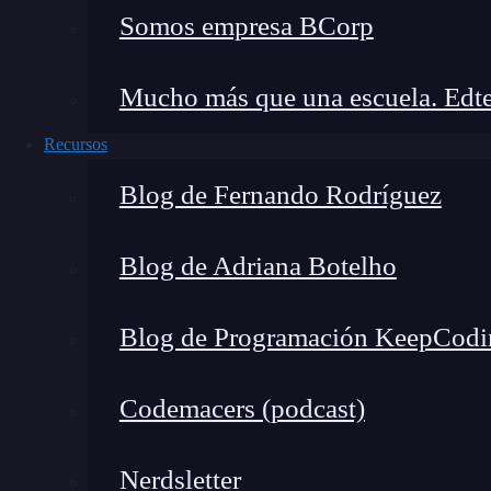
son:
Somos empresa BCorp
Webpack
: una
herramienta
de empaquetado
Mucho más que una escuela. Edte
JavaScript y CSS.
Babel
: un
compilador
que permite utilizar 
Recursos
navegadores más antiguos.
Blog de Fernando Rodríguez
Redux
: una biblioteca de gestión de estad
aplicaciones RIA.
Blog de Adriana Botelho
Performance Profiling Tools
: herramient
identificar cuellos de botella y áreas de me
Blog de Programación KeepCodi
Manteniendo el enfoque en e
Codemacers (podcast)
En el mundo del desarrollo de aplicaciones web,
se agregan nuevas características y funcionali
Nerdsletter