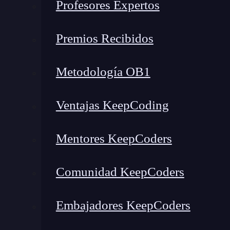
Profesores Expertos
¡Aprende a mejorar el rendimiento de aplicaciones web con RIA
Desarrollo de aplicaciones c
Premios Recibidos
El
desarrollo de aplicaciones RIA implica u
Metodología OB1
con las aplicaciones web estáticas
. Aquí es d
web con RIA. Para lograr una experiencia de usu
Ventajas KeepCoding
la aplicación en todos los aspectos.
Mentores KeepCoders
Optimización de la carga inicial:
Uno de 
aplicaciones RIA es la carga inicial. Los 
Comunidad KeepCoders
una aplicación se cargue. Para lograr una 
tamaño de los archivos JavaScript, CSS y o
Embajadores KeepCoders
precarga para que la aplicación sea más ráp
Gestión de las suscripciones:
En las aplic