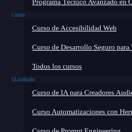
Programa Técnico Avanzado en Cib
Cursos
Curso de Accesibilidad Web
Curso de Desarrollo Seguro para
Todos los cursos
IA Aplicada
Lucia Gómez Salgado
Curso de IA para Creadores Audi
Contribuyo a acercar la realidad del sector tecno
visión de mercado y experiencia directa en proces
Curso Automatizaciones con Herra
Curso de Prompt Engineering