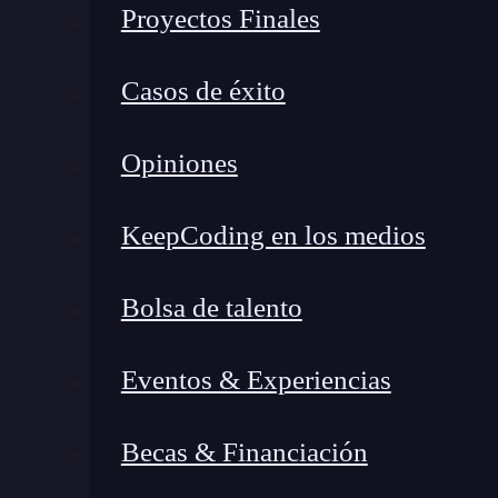
Proyectos Finales
esencial para mantener una comunicación e
mediante el uso de
WebSockets
o tecnologí
Casos de éxito
suscripciones para evitar sobrecargar el s
Personalización y seguimiento:
Otro aspe
Opiniones
seguimiento. Las aplicaciones RIA a menud
significa que se deben gestionar múltiples 
KeepCoding en los medios
de marcas eficiente y técnicas de almacen
rendimiento y la velocidad de respuesta de 
Bolsa de talento
Herramientas para mejorar el
web con RIA
Eventos & Experiencias
En el
desarrollo de aplicaciones web
con RIA, e
Becas & Financiación
Algunas de las herramientas populares para me