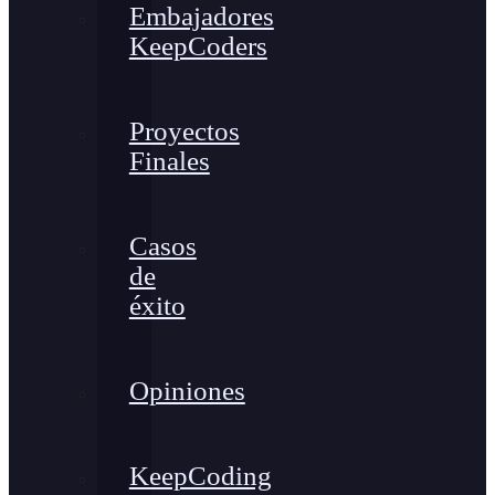
Embajadores
KeepCoders
Proyectos
Finales
Casos
de
éxito
Opiniones
KeepCoding