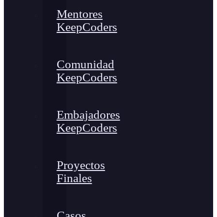
Mentores
KeepCoders
Comunidad
KeepCoders
Embajadores
KeepCoders
Proyectos
Finales
Casos