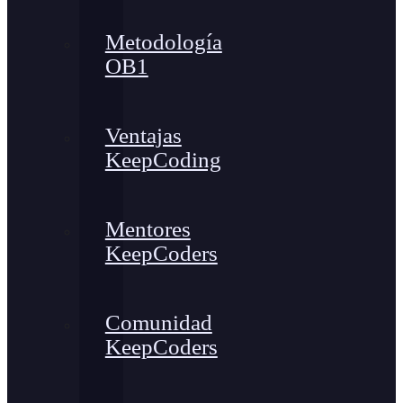
Metodología
OB1
Ventajas
KeepCoding
Mentores
KeepCoders
Comunidad
KeepCoders