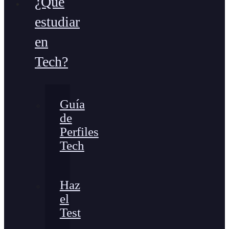
¿Qué
estudiar
en
Tech?
Guía
de
Perfiles
Tech
Haz
el
Test