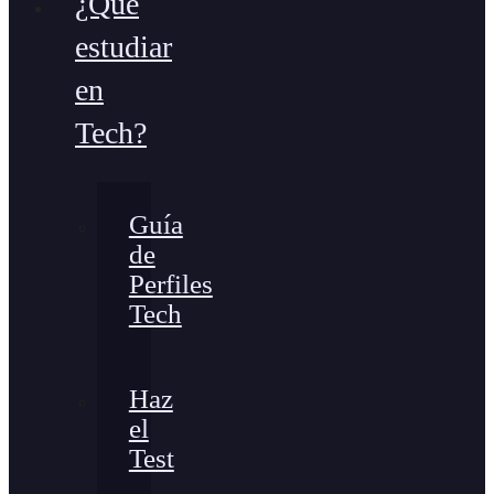
¿Qué
estudiar
en
Tech?
Guía
de
Perfiles
Tech
Haz
el
Test