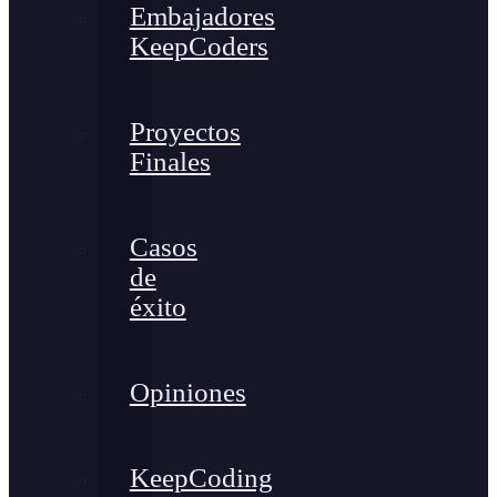
Embajadores
KeepCoders
Proyectos
Finales
Casos
de
éxito
Opiniones
KeepCoding