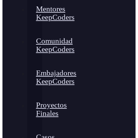
Mentores
KeepCoders
Comunidad
KeepCoders
Embajadores
KeepCoders
Proyectos
Finales
Casos