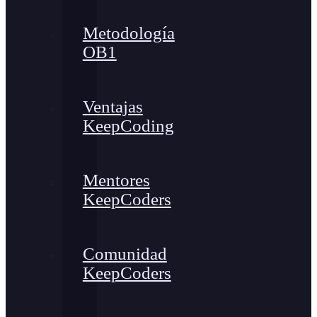
Metodología
OB1
Ventajas
KeepCoding
Mentores
KeepCoders
Comunidad
KeepCoders