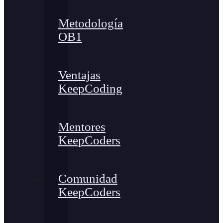
Metodología
OB1
Ventajas
KeepCoding
Mentores
KeepCoders
Comunidad
KeepCoders