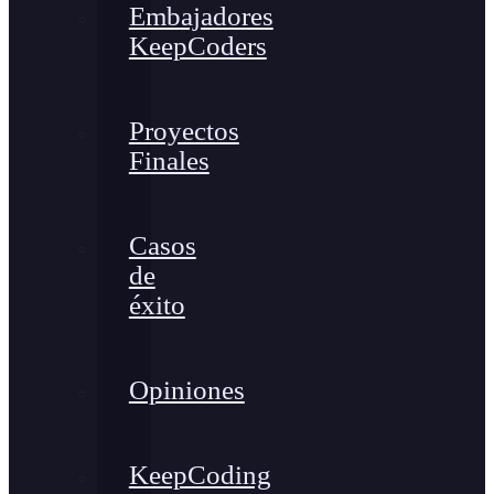
Embajadores
KeepCoders
Proyectos
Finales
Casos
de
éxito
Opiniones
KeepCoding