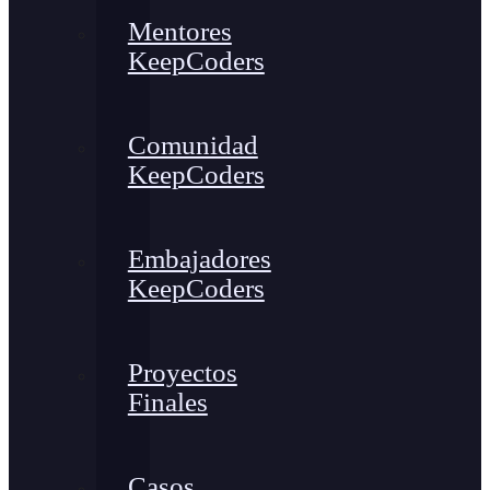
Mentores
KeepCoders
Comunidad
KeepCoders
Embajadores
KeepCoders
Proyectos
Finales
Casos