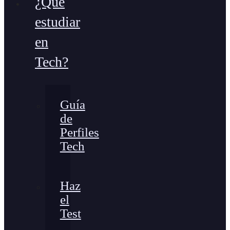
¿Qué
estudiar
en
Tech?
Guía
de
Perfiles
Tech
Haz
el
Test