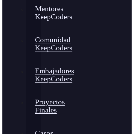
Mentores
KeepCoders
Comunidad
KeepCoders
Embajadores
KeepCoders
Proyectos
Finales
Casos