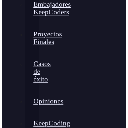
Embajadores
KeepCoders
Proyectos
Finales
Casos
de
éxito
Opiniones
KeepCoding