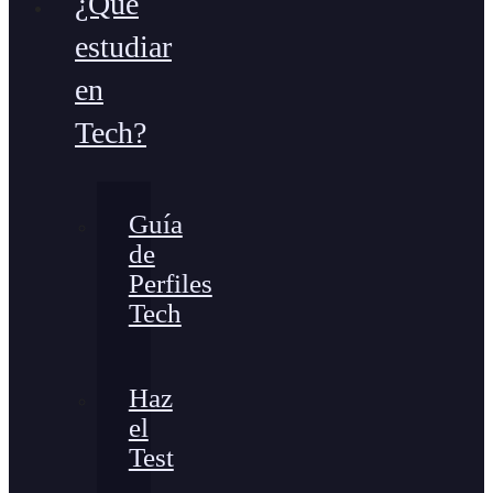
¿Qué
estudiar
en
Tech?
Guía
de
Perfiles
Tech
Haz
el
Test