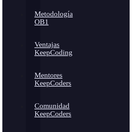
Metodología
OB1
Ventajas
KeepCoding
Mentores
KeepCoders
Comunidad
KeepCoders