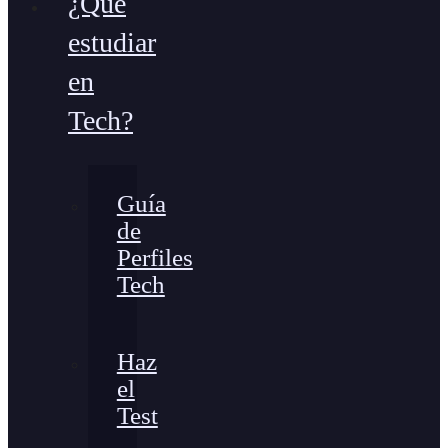
¿Qué
estudiar
en
Tech?
Guía
de
Perfiles
Tech
Haz
el
Test