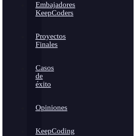
Embajadores
KeepCoders
Proyectos
Finales
Casos
de
éxito
Opiniones
KeepCoding