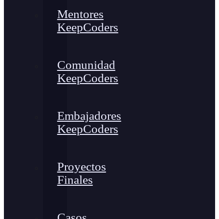
Mentores
KeepCoders
Comunidad
KeepCoders
Embajadores
KeepCoders
Proyectos
Finales
Casos