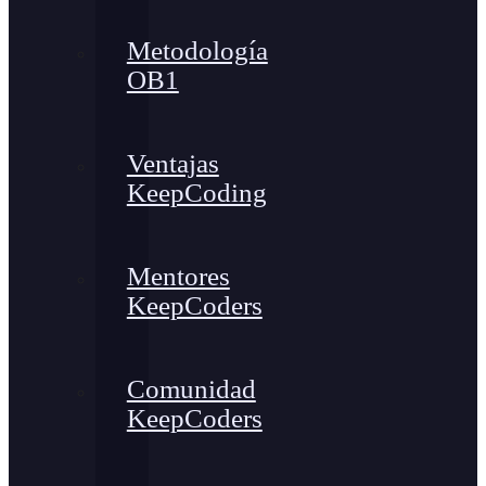
Metodología
OB1
Ventajas
KeepCoding
Mentores
KeepCoders
Comunidad
KeepCoders