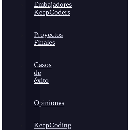
Embajadores
KeepCoders
Proyectos
Finales
Casos
de
éxito
Opiniones
KeepCoding