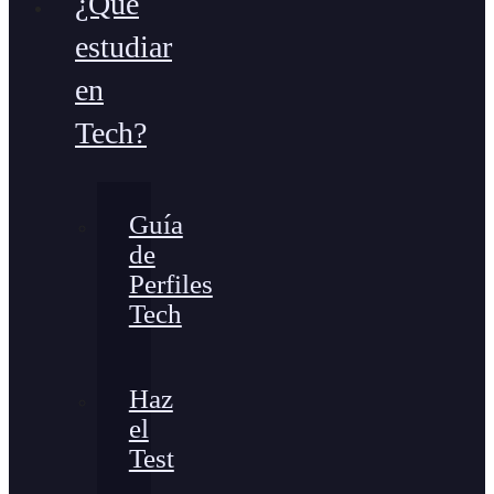
¿Qué
estudiar
en
Tech?
Guía
de
Perfiles
Tech
Haz
el
Test