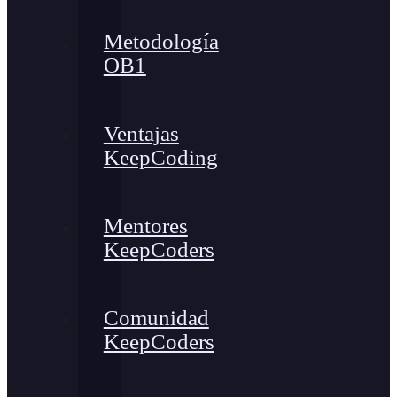
Metodología
OB1
Ventajas
KeepCoding
Mentores
KeepCoders
Comunidad
KeepCoders