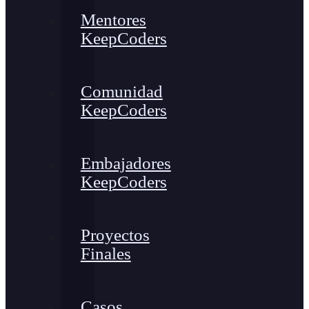
Mentores
KeepCoders
Comunidad
KeepCoders
Embajadores
KeepCoders
Proyectos
Finales
Casos