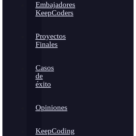
Embajadores
KeepCoders
Proyectos
Finales
Casos
de
éxito
Opiniones
KeepCoding