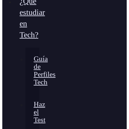
¿Qué
estudiar
en
Tech?
Guía
de
Perfiles
Tech
Haz
el
Test