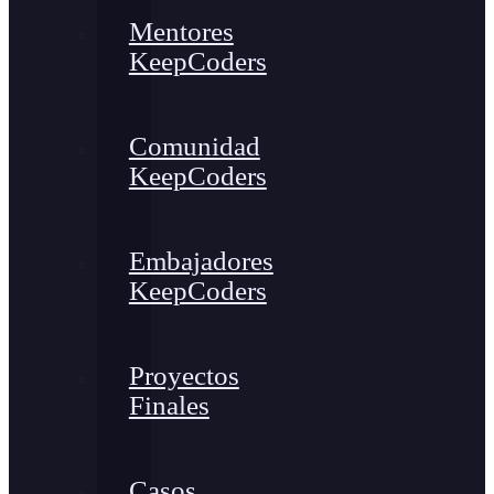
Mentores
KeepCoders
Comunidad
KeepCoders
Embajadores
KeepCoders
Proyectos
Finales
Casos