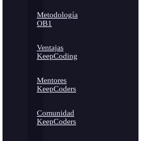
Metodología
OB1
Ventajas
KeepCoding
Mentores
KeepCoders
Comunidad
KeepCoders