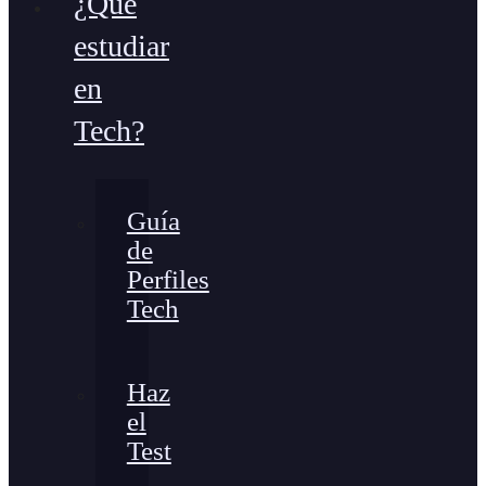
¿Qué
estudiar
en
Tech?
Guía
de
Perfiles
Tech
Haz
el
Test