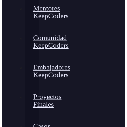
Mentores
KeepCoders
Comunidad
KeepCoders
Embajadores
KeepCoders
Proyectos
Finales
Casos