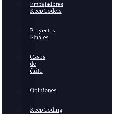
Embajadores
KeepCoders
Proyectos
Finales
Casos
de
éxito
Opiniones
KeepCoding