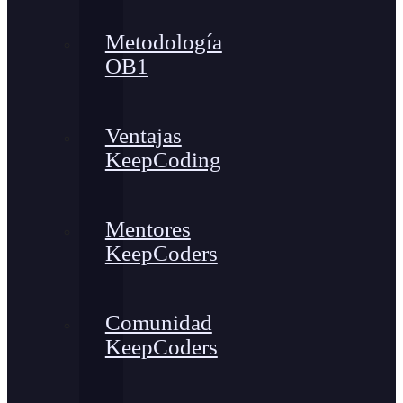
Metodología
OB1
Ventajas
KeepCoding
Mentores
KeepCoders
Comunidad
KeepCoders