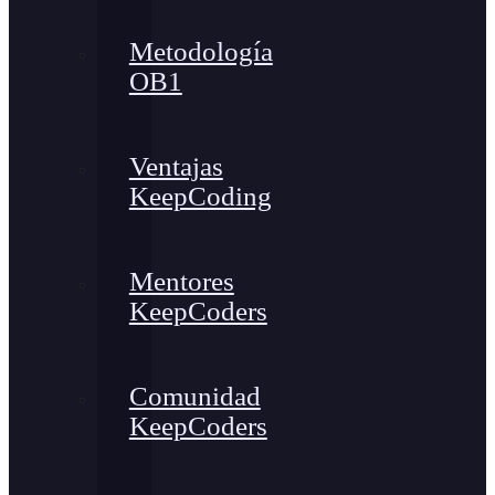
Metodología
OB1
Ventajas
KeepCoding
Mentores
KeepCoders
Comunidad
KeepCoders