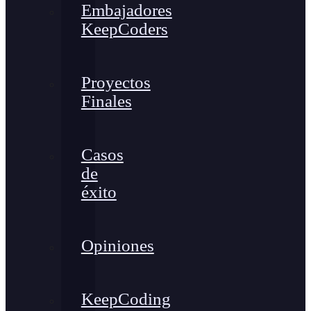
Embajadores
KeepCoders
Proyectos
Finales
Casos
de
éxito
Opiniones
KeepCoding