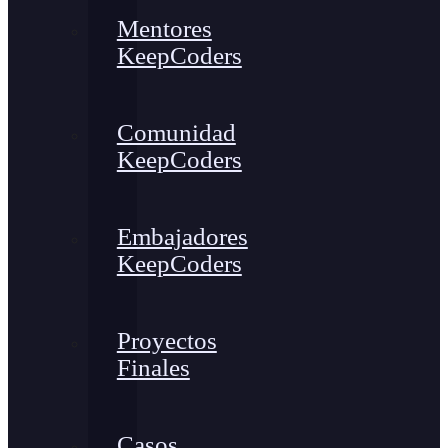
Mentores
KeepCoders
Comunidad
KeepCoders
Embajadores
KeepCoders
Proyectos
Finales
Casos