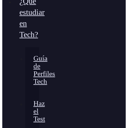
¿Qué
estudiar
en
Tech?
Guía
de
Perfiles
Tech
Haz
el
Test