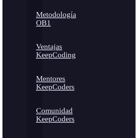
Metodología
OB1
Ventajas
KeepCoding
Mentores
KeepCoders
Comunidad
KeepCoders