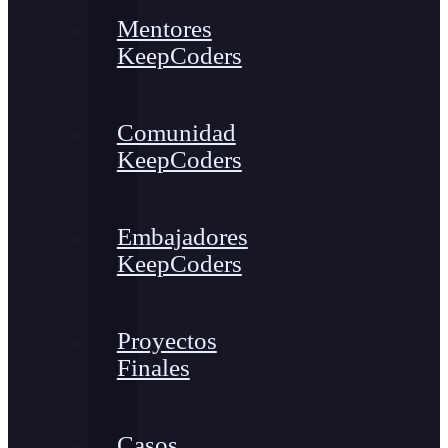
Mentores
KeepCoders
Comunidad
KeepCoders
Embajadores
KeepCoders
Proyectos
Finales
Casos