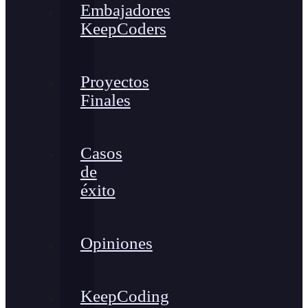
Embajadores
KeepCoders
Proyectos
Finales
Casos
de
éxito
Opiniones
KeepCoding