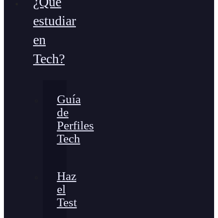
¿Qué
estudiar
en
Tech?
Guía
de
Perfiles
Tech
Haz
el
Test