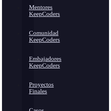
Mentores
KeepCoders
Comunidad
KeepCoders
Embajadores
KeepCoders
Proyectos
Finales
Casos