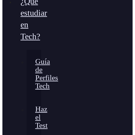
¿Qué
estudiar
en
Tech?
Guía
de
Perfiles
Tech
Haz
el
Test