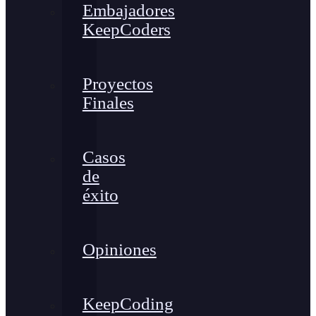
Embajadores
KeepCoders
Proyectos
Finales
Casos
de
éxito
Opiniones
KeepCoding