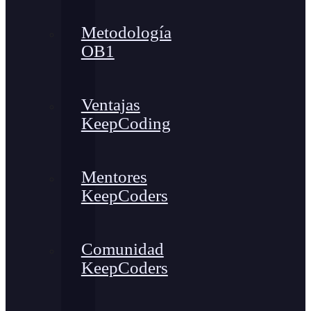
Metodología
OB1
Ventajas
KeepCoding
Mentores
KeepCoders
Comunidad
KeepCoders