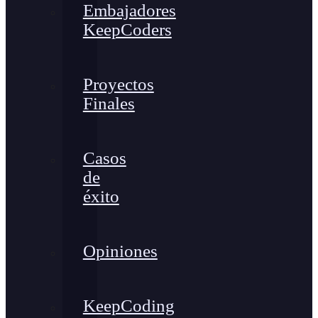
Embajadores
KeepCoders
Proyectos
Finales
Casos
de
éxito
Opiniones
KeepCoding