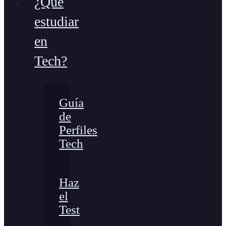
¿Qué
estudiar
en
Tech?
Guía
de
Perfiles
Tech
Haz
el
Test