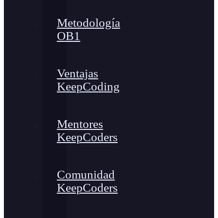
Metodología
OB1
Ventajas
KeepCoding
Mentores
KeepCoders
Comunidad
KeepCoders