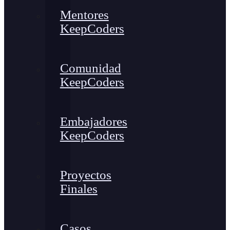
Mentores
KeepCoders
Comunidad
KeepCoders
Embajadores
KeepCoders
Proyectos
Finales
Casos