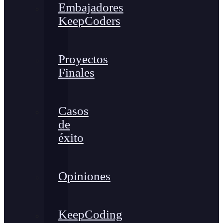
Embajadores
KeepCoders
Proyectos
Finales
Casos
de
éxito
Opiniones
KeepCoding