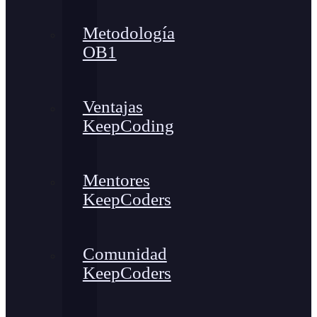
Metodología
OB1
Ventajas
KeepCoding
Mentores
KeepCoders
Comunidad
KeepCoders