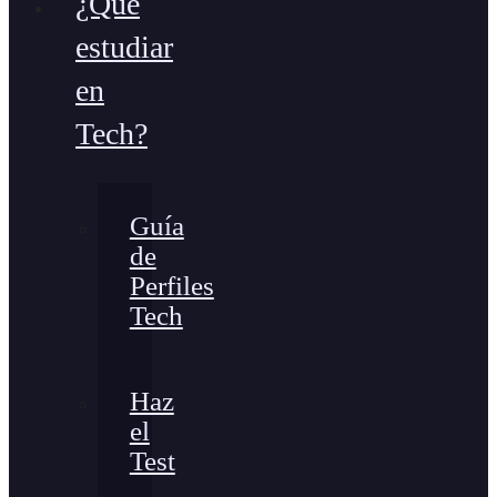
¿Qué
estudiar
en
Tech?
Guía
de
Perfiles
Tech
Haz
el
Test