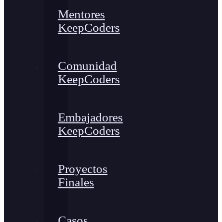
Mentores
KeepCoders
Comunidad
KeepCoders
Embajadores
KeepCoders
Proyectos
Finales
Casos