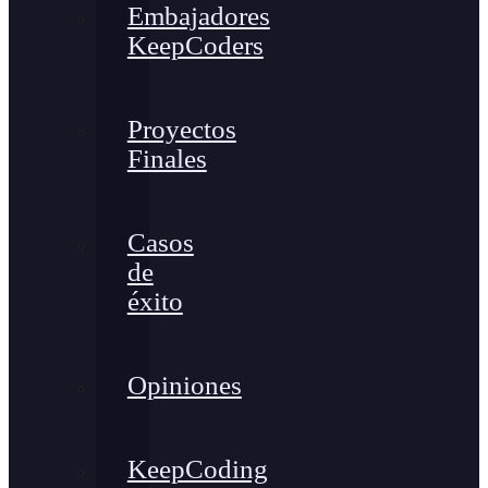
Embajadores
KeepCoders
Proyectos
Finales
Casos
de
éxito
Opiniones
KeepCoding