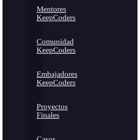
Mentores
KeepCoders
Comunidad
KeepCoders
Embajadores
KeepCoders
Proyectos
Finales
Casos