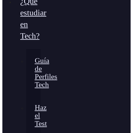
¿Qué
estudiar
en
Tech?
Guía
de
Perfiles
Tech
Haz
el
Test