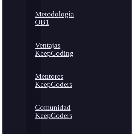
Metodología
OB1
Ventajas
KeepCoding
Mentores
KeepCoders
Comunidad
KeepCoders