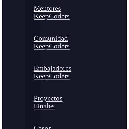
Mentores
KeepCoders
Comunidad
KeepCoders
Embajadores
KeepCoders
Proyectos
Finales
Casos