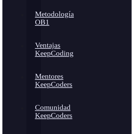
Metodología
OB1
Ventajas
KeepCoding
Mentores
KeepCoders
Comunidad
KeepCoders