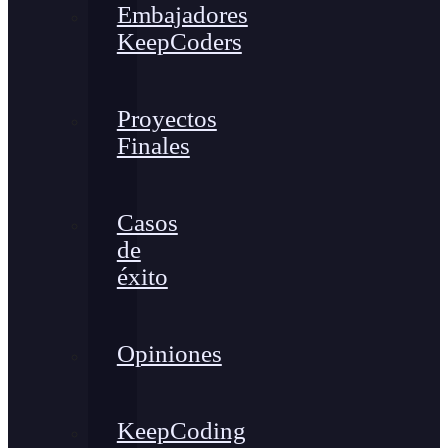
Embajadores
KeepCoders
Proyectos
Finales
Casos
de
éxito
Opiniones
KeepCoding