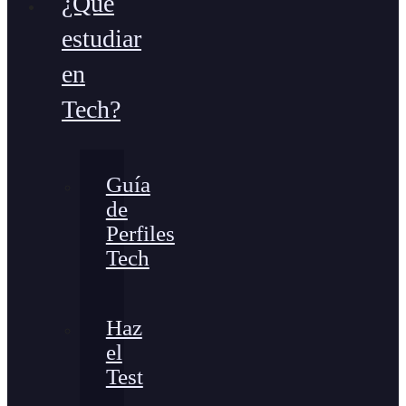
¿Qué
estudiar
en
Tech?
Guía
de
Perfiles
Tech
Haz
el
Test