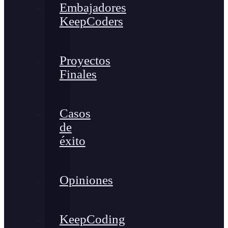
Embajadores
KeepCoders
Proyectos
Finales
Casos
de
éxito
Opiniones
KeepCoding