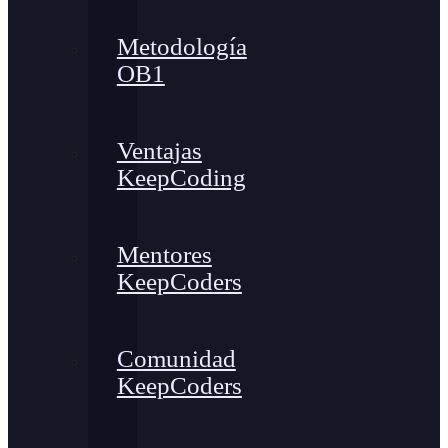
Metodología
OB1
Ventajas
KeepCoding
Mentores
KeepCoders
Comunidad
KeepCoders