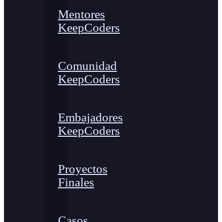
Mentores
KeepCoders
Comunidad
KeepCoders
Embajadores
KeepCoders
Proyectos
Finales
Casos