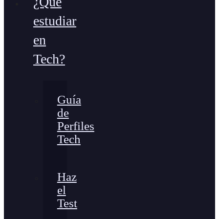
¿Qué
estudiar
en
Tech?
Guía
de
Perfiles
Tech
Haz
el
Test