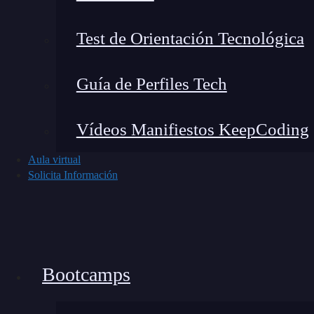
Test de Orientación Tecnológica
Guía de Perfiles Tech
Vídeos Manifiestos KeepCoding
Aula virtual
Solicita Información
Ahora te estarás preguntando
cómo se ejecuta 
que te expone
cómo usar este tipo de datos
d
Google a consultar nada al respecto.
Bootcamps
Esto es de suma importancia, ya que muchas v