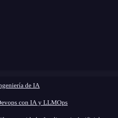
me
»
Blog
»
¿Qué es el tipo de datos double?
geniería de IA
Devops con IA y LLMOps