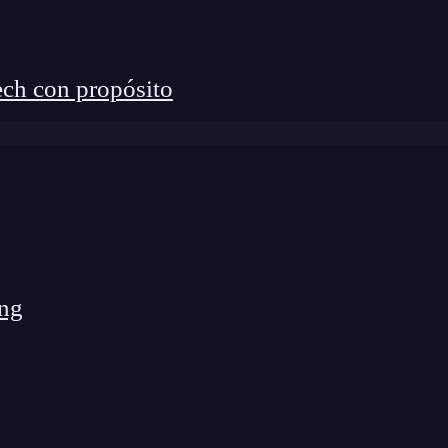
ch con propósito
ón y las demás en el lenguaje de programación R es la
cribir la operación exponencial y poniendo el
ng
gno de interrogación y el nombre de la función.