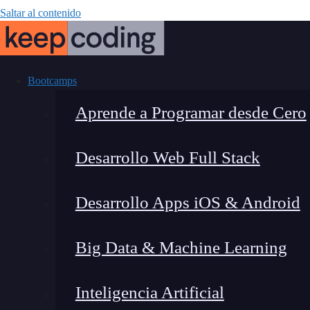
Saltar al contenido
Bootcamps
Aprende a Programar desde Cero
Desarrollo Web Full Stack
¿Qué es el
Desarrollo Apps iOS & Android
Big Data & Machine Learning
Inteligencia Artificial
Montana Martín López
|
Última