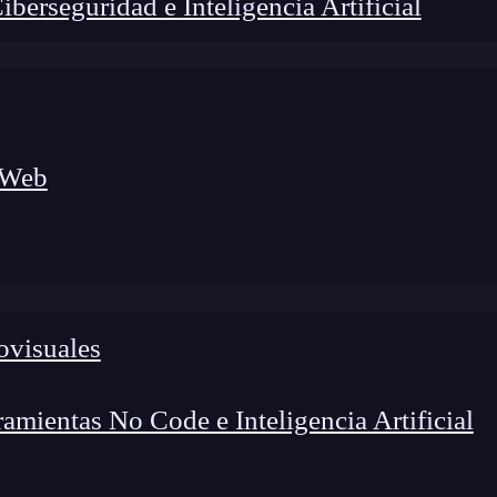
erseguridad e Inteligencia Artificial
 Web
foco en el desarrollo de talento y el análisis del sector
o evolucionan las tecnologías, qué competencias demanda el
 el entorno tech.
ovisuales
mientas No Code e Inteligencia Artificial
Para que sirve el
double en programación
?