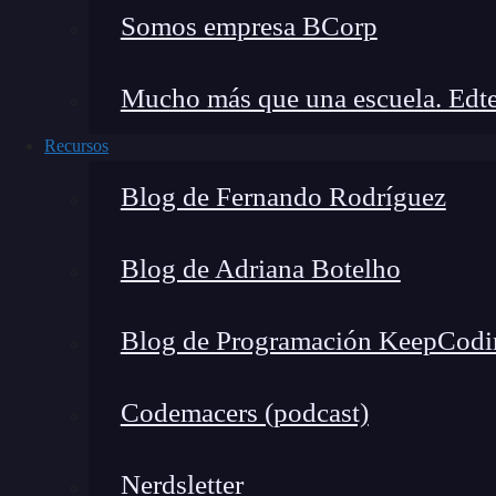
Somos empresa BCorp
Mucho más que una escuela. Edte
Recursos
que es un dato double
Blog de Fernando Rodríguez
Ayudas en R
Blog de Adriana Botelho
Por otra parte, una de las ayudas de esta funci
ayuda del mismo
software
, por ejemplo, al ins
Blog de Programación KeepCodi
exponente elevado a? Es decir,
a partir del si
Codemacers (podcast)
Nerdsletter