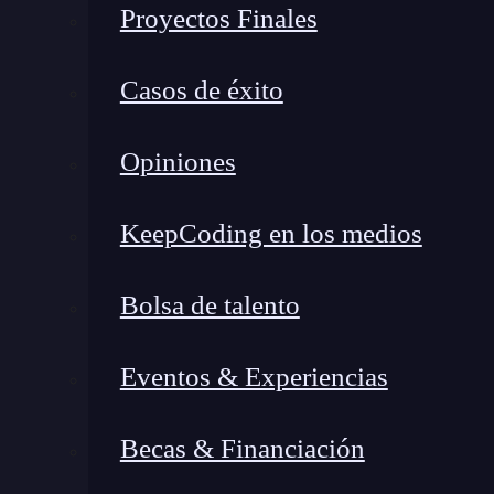
Proyectos Finales
Casos de éxito
Opiniones
KeepCoding en los medios
double que es
Bolsa de talento
Como verás en el siguiente ejemplo,
la función
utiliza el doble del número.
En este caso, se r
Eventos & Experiencias
que este corresponde a un número decimal, co
Becas & Financiación