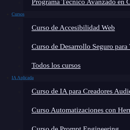
Programa Técnico Avanzado en Cib
Cursos
Curso de Accesibilidad Web
Curso de Desarrollo Seguro para
Montana Martín López
Todos los cursos
Especialista en tecnología y formación digital, con 
IA Aplicada
tecnológico. Mi trabajo se centra en entender cóm
mercado y cómo se produce la transición real hacia
Curso de IA para Creadores Audi
Curso Automatizaciones con Herra
¿Sabes que es un
double en
programación
? ¿
Curso de Prompt Engineering