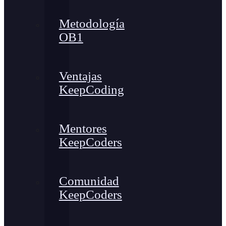
Metodología
OB1
Ventajas
KeepCoding
Mentores
KeepCoders
Comunidad
KeepCoders