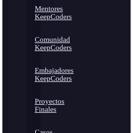
Mentores
KeepCoders
Comunidad
KeepCoders
Embajadores
KeepCoders
Proyectos
Finales
Casos