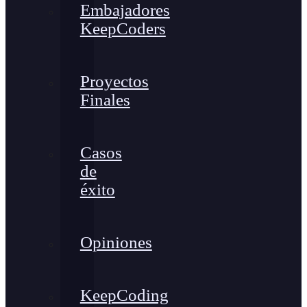
Embajadores
KeepCoders
Proyectos
Finales
Casos
de
éxito
Opiniones
KeepCoding