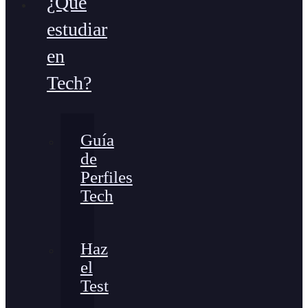
¿Qué
estudiar
en
Tech?
Guía
de
Perfiles
Tech
Haz
el
Test