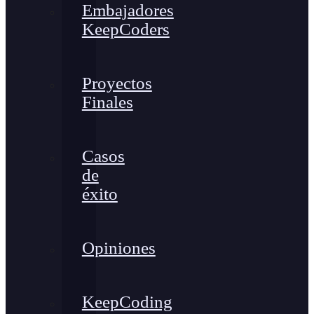
Embajadores
KeepCoders
Proyectos
Finales
Casos
de
éxito
Opiniones
KeepCoding