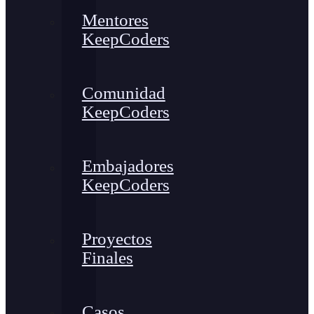
Mentores
KeepCoders
Comunidad
KeepCoders
Embajadores
KeepCoders
Proyectos
Finales
Casos