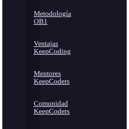
Metodología
OB1
Ventajas
KeepCoding
Mentores
KeepCoders
Comunidad
KeepCoders