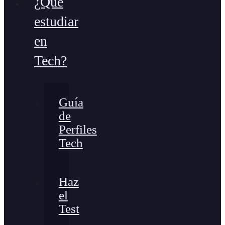
¿Qué
estudiar
en
Tech?
Guía
de
Perfiles
Tech
Haz
el
Test