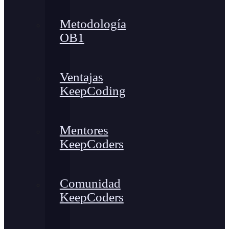
Metodología
OB1
Ventajas
KeepCoding
Mentores
KeepCoders
Comunidad
KeepCoders