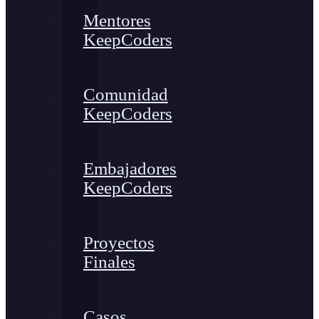
Mentores
KeepCoders
Comunidad
KeepCoders
Embajadores
KeepCoders
Proyectos
Finales
Casos