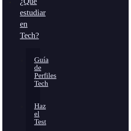
¿Qué
estudiar
en
Tech?
Guía
de
Perfiles
Tech
Haz
el
Test