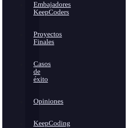
Embajadores
KeepCoders
Proyectos
Finales
Casos
de
éxito
Opiniones
KeepCoding