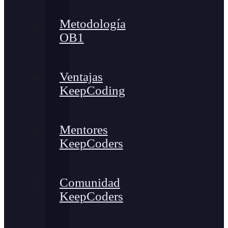
Metodología
OB1
Ventajas
KeepCoding
Mentores
KeepCoders
Comunidad
KeepCoders