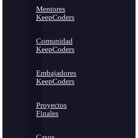
Mentores
KeepCoders
Comunidad
KeepCoders
Embajadores
KeepCoders
Proyectos
Finales
Casos