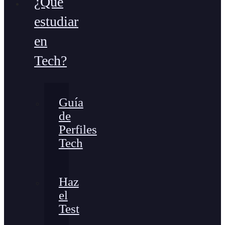
¿Qué
estudiar
en
Tech?
Guía
de
Perfiles
Tech
Haz
el
Test