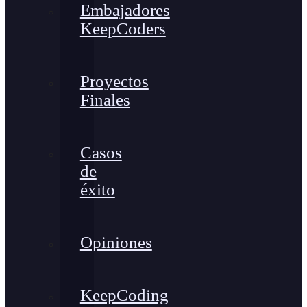
Embajadores
KeepCoders
Proyectos
Finales
Casos
de
éxito
Opiniones
KeepCoding