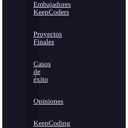
Embajadores
KeepCoders
Proyectos
Finales
Casos
de
éxito
Opiniones
KeepCoding