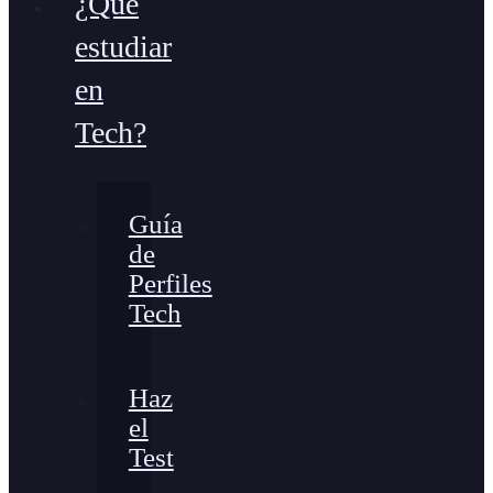
¿Qué
estudiar
en
Tech?
Guía
de
Perfiles
Tech
Haz
el
Test