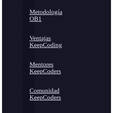
Metodología
OB1
Ventajas
KeepCoding
Mentores
KeepCoders
Comunidad
KeepCoders