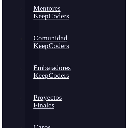
Mentores
KeepCoders
Comunidad
KeepCoders
Embajadores
KeepCoders
Proyectos
Finales
Casos