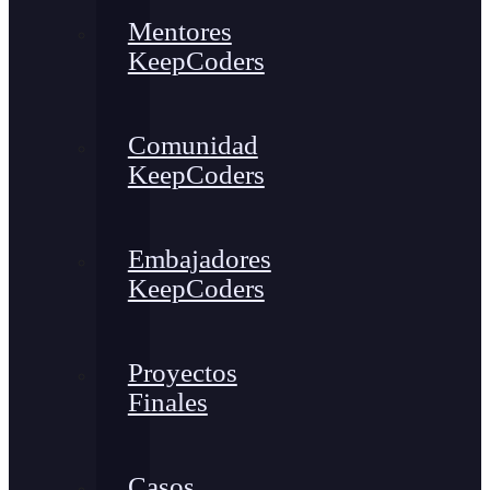
Mentores
KeepCoders
Comunidad
KeepCoders
Embajadores
KeepCoders
Proyectos
Finales
Casos