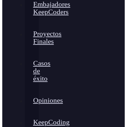
Embajadores
KeepCoders
Proyectos
Finales
Casos
de
éxito
Opiniones
KeepCoding