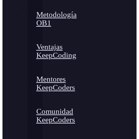
Metodología
OB1
Ventajas
KeepCoding
Mentores
KeepCoders
Comunidad
KeepCoders