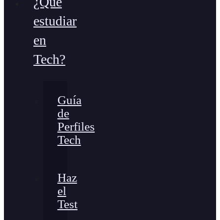
¿Qué
estudiar
en
Tech?
Guía
de
Perfiles
Tech
Haz
el
Test