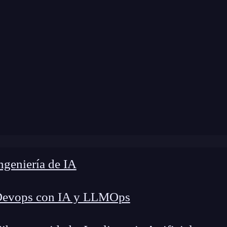
 modificación:
8 de abril de 2024 |
Tiempo de Le
log
»
Tipos de Outer Join en SQL: Left y Right Join
geniería de IA
Devops con IA y LLMOps