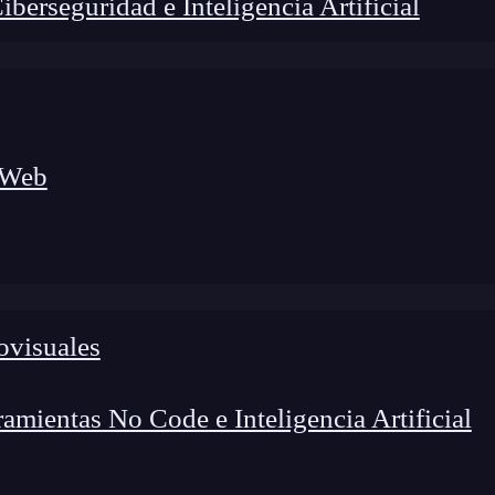
erseguridad e Inteligencia Artificial
 Web
ovisuales
lógico a nuevos profesionales, combinando conocimiento práctico,
os de transformación profesional.
mientas No Code e Inteligencia Artificial