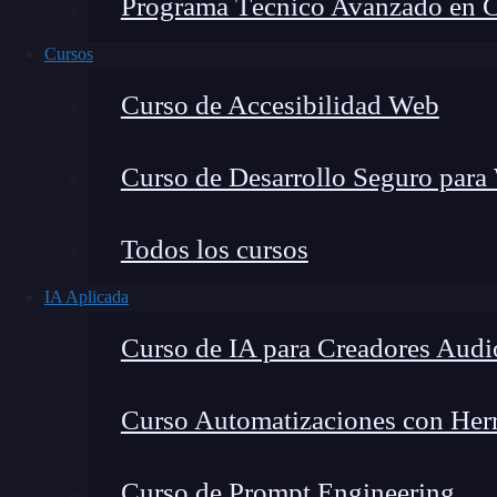
Programa Técnico Avanzado en Cib
Cursos
Curso de Accesibilidad Web
Curso de Desarrollo Seguro para
Todos los cursos
IA Aplicada
Lucia Gómez Salgado
Curso de IA para Creadores Audi
Contribuyo a acercar la realidad del sector tecno
visión de mercado y experiencia directa en proces
Curso Automatizaciones con Herra
Curso de Prompt Engineering