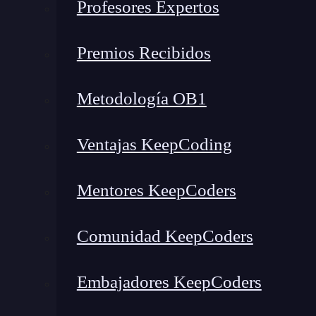
Profesores Expertos
Left Outer Join en SQL
Right Outer Join en SQL
Premios Recibidos
¿Por qué son importantes los tipos de Outer Join?
Conoce más sobre desarrollo web
Metodología OB1
¿Qué son los Outer Joins?
Ventajas KeepCoding
Los tipos de Outer Join en
SQL
son una
herram
datos de una forma más completa y flexible. A d
Mentores KeepCoders
registros coincidentes de ambas tablas, los Out
tabla, incluso si no hay coincidencias en la otra
Comunidad KeepCoders
Hay tres tipos de Outer Join: Left, Right, y Full
Embajadores KeepCoders
Left Outer Join en SQL