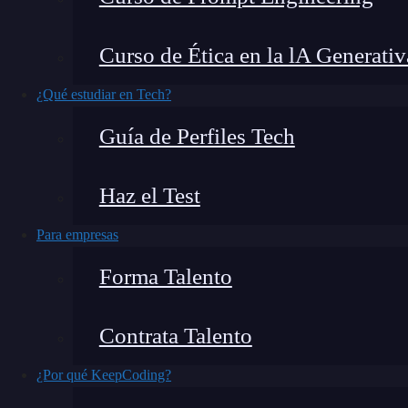
habrás oído hablar de
ChatGPT
, el avanzado m
forma en la que interactúas con esta
IA
se basa 
Curso de Ética en la lA Generativ
respuestas específicas. En este artículo, explor
cómo utilizarlos para lograr conversaciones efe
¿Qué estudiar en Tech?
Guía de Perfiles Tech
Haz el Test
Para empresas
Forma Talento
Contrata Talento
¿Por qué KeepCoding?