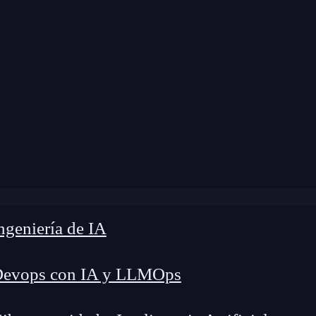
ome
»
Blog
»
Tipos de prompts en ChatGPT
geniería de IA
Devops con IA y LLMOps