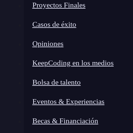
Proyectos Finales
Casos de éxito
Opiniones
KeepCoding en los medios
Bolsa de talento
¿Qué encontrarás en este post?
Eventos & Experiencias
Becas & Financiación
¿Qué son los prompts en chatGPT?