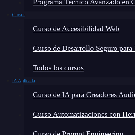
Programa Técnico Avanzado en Cib
Cursos
Curso de Accesibilidad Web
Curso de Desarrollo Seguro para
Lucia Gómez Salgado
Todos los cursos
Contribuyo a acercar la realidad del sector tecno
IA Aplicada
visión de mercado y experiencia directa en proces
Curso de IA para Creadores Audi
Curso Automatizaciones con Herra
Si eres un apasionado de la
inteligencia artifici
Curso de Prompt Engineering