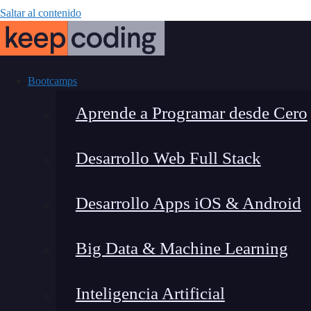
Saltar al contenido
Bootcamps
Aprende a Programar desde Cero
Desarrollo Web Full Stack
Tipos de
Desarrollo Apps iOS & Android
Big Data & Machine Learning
Inteligencia Artificial
Lucia Gómez Salgado
|
Última 