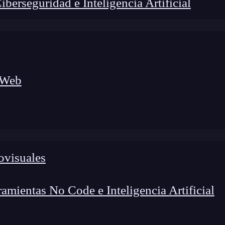
erseguridad e Inteligencia Artificial
 Web
lógico a nuevos profesionales, combinando conocimiento práctico,
os de transformación profesional.
ovisuales
mientas No Code e Inteligencia Artificial
al
y la
tecnología
de lenguaje natural, seguramente