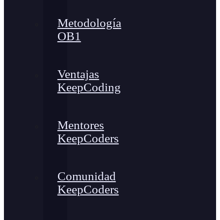
Metodología
OB1
Ventajas
KeepCoding
Mentores
KeepCoders
Comunidad
KeepCoders