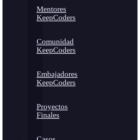
Mentores
KeepCoders
Comunidad
KeepCoders
Embajadores
KeepCoders
Proyectos
Finales
Casos