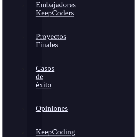
Embajadores
KeepCoders
Proyectos
Finales
Casos
de
éxito
Opiniones
KeepCoding