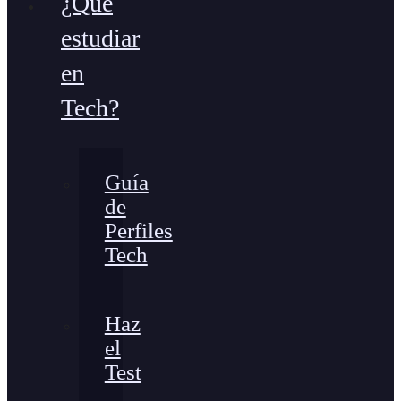
¿Qué
estudiar
en
Tech?
Guía
de
Perfiles
Tech
Haz
el
Test