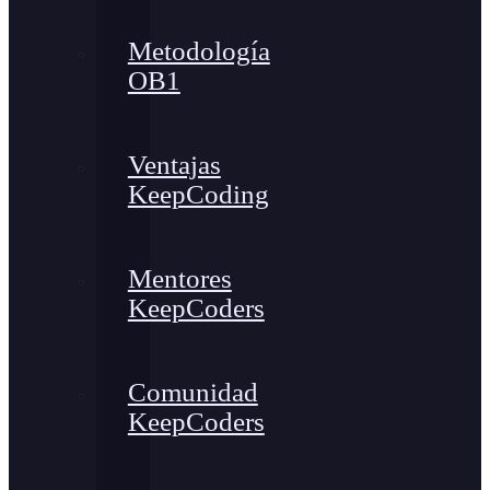
Metodología
OB1
Ventajas
KeepCoding
Mentores
KeepCoders
Comunidad
KeepCoders