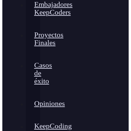
Embajadores
KeepCoders
Proyectos
Finales
Casos
de
éxito
Opiniones
KeepCoding