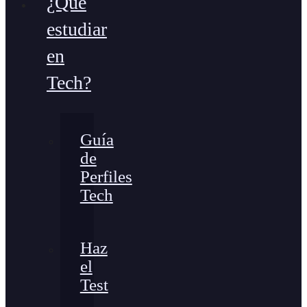
¿Qué
estudiar
en
Tech?
Guía
de
Perfiles
Tech
Haz
el
Test