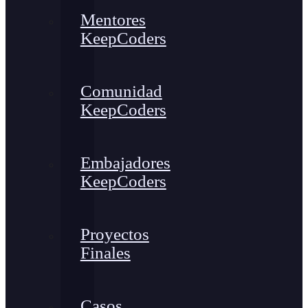
Mentores
KeepCoders
Comunidad
KeepCoders
Embajadores
KeepCoders
Proyectos
Finales
Casos