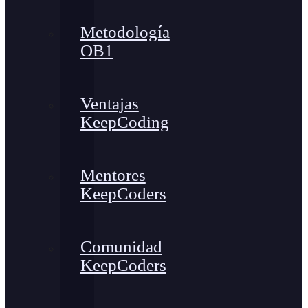
Metodología
OB1
Ventajas
KeepCoding
Mentores
KeepCoders
Comunidad
KeepCoders