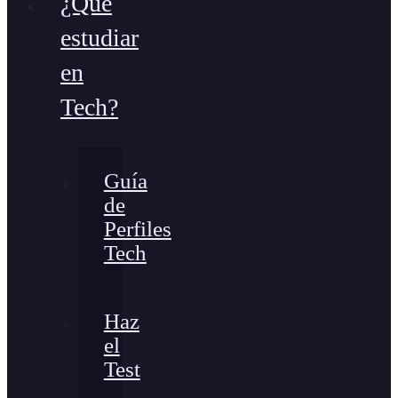
¿Qué
estudiar
en
Tech?
Guía
de
Perfiles
Tech
Haz
el
Test