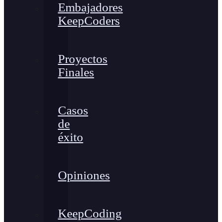
Embajadores
KeepCoders
Proyectos
Finales
Casos
de
éxito
Opiniones
KeepCoding