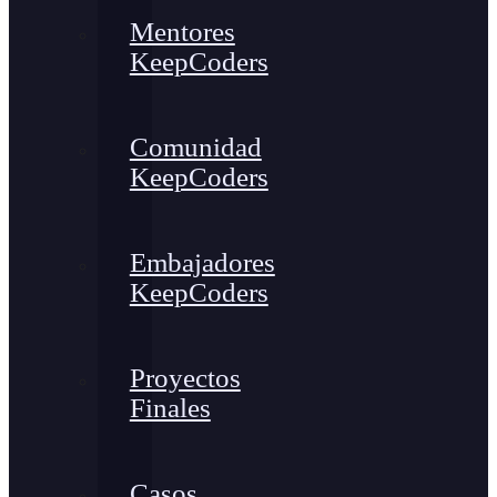
Mentores
KeepCoders
Comunidad
KeepCoders
Embajadores
KeepCoders
Proyectos
Finales
Casos