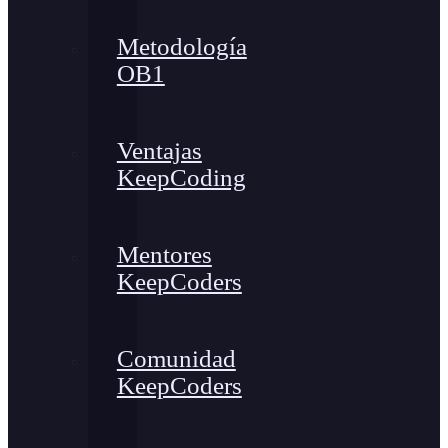
Metodología
OB1
Ventajas
KeepCoding
Mentores
KeepCoders
Comunidad
KeepCoders