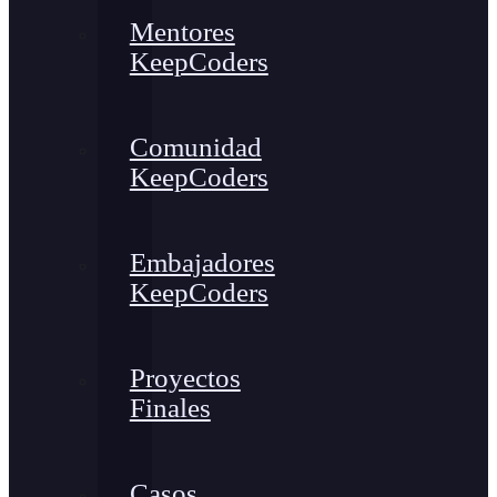
Mentores
KeepCoders
Comunidad
KeepCoders
Embajadores
KeepCoders
Proyectos
Finales
Casos