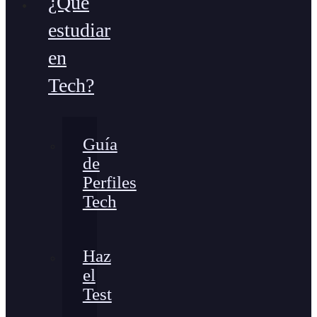
¿Qué
estudiar
en
Tech?
Guía
de
Perfiles
Tech
Haz
el
Test