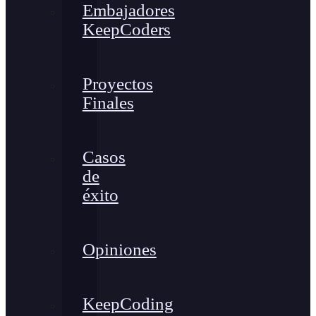
Embajadores
KeepCoders
Proyectos
Finales
Casos
de
éxito
Opiniones
KeepCoding