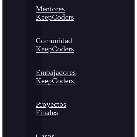
Mentores
KeepCoders
Comunidad
KeepCoders
Embajadores
KeepCoders
Proyectos
Finales
Casos