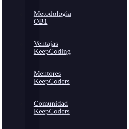
Metodología
OB1
Ventajas
KeepCoding
Mentores
KeepCoders
Comunidad
KeepCoders