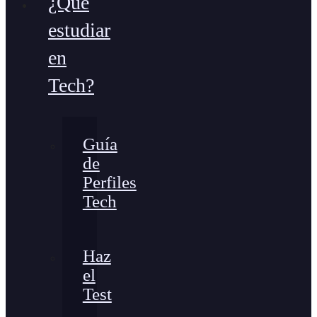
¿Qué
estudiar
en
Tech?
Guía
de
Perfiles
Tech
Haz
el
Test