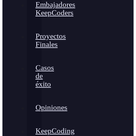
Embajadores
KeepCoders
Proyectos
Finales
Casos
de
éxito
Opiniones
KeepCoding