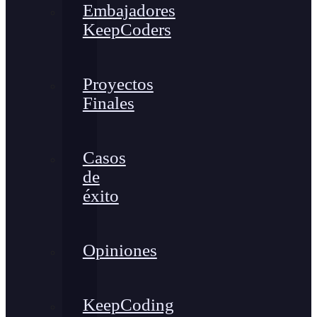
Embajadores
KeepCoders
Proyectos
Finales
Casos
de
éxito
Opiniones
KeepCoding