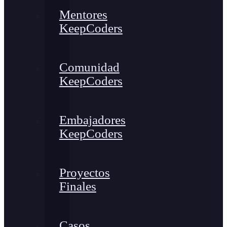
Mentores
KeepCoders
Comunidad
KeepCoders
Embajadores
KeepCoders
Proyectos
Finales
Casos