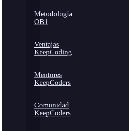
Metodología
OB1
Ventajas
KeepCoding
Mentores
KeepCoders
Comunidad
KeepCoders