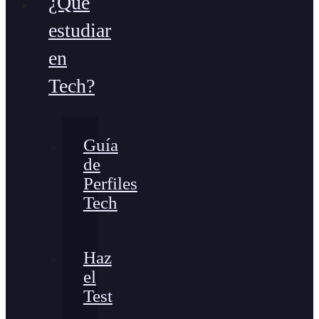
¿Qué
estudiar
en
Tech?
Guía
de
Perfiles
Tech
Haz
el
Test