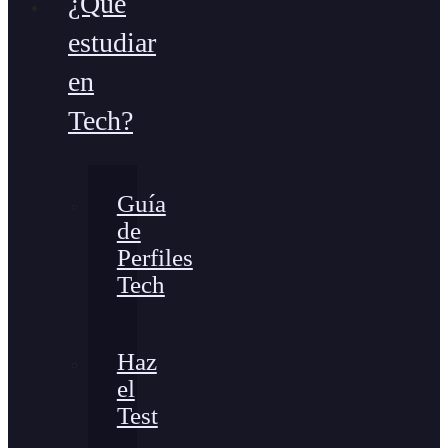
¿Qué
estudiar
en
Tech?
Guía
de
Perfiles
Tech
Haz
el
Test