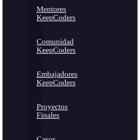
Mentores
KeepCoders
Comunidad
KeepCoders
Embajadores
KeepCoders
Proyectos
Finales
Casos