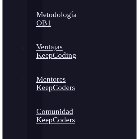
Metodología
OB1
Ventajas
KeepCoding
Mentores
KeepCoders
Comunidad
KeepCoders