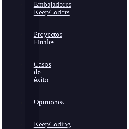
Embajadores
KeepCoders
Proyectos
Finales
Casos
de
éxito
Opiniones
KeepCoding