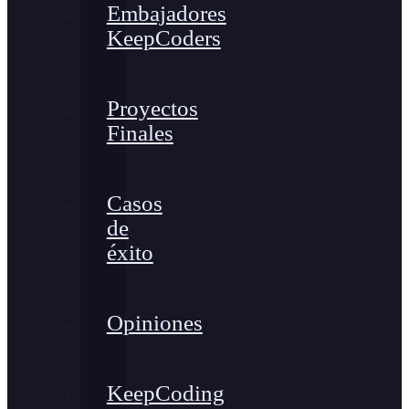
Embajadores
KeepCoders
Proyectos
Finales
Casos
de
éxito
Opiniones
KeepCoding