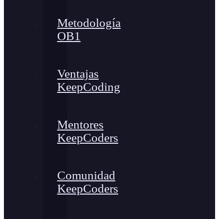
Metodología
OB1
Ventajas
KeepCoding
Mentores
KeepCoders
Comunidad
KeepCoders