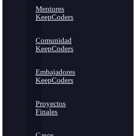
Mentores
KeepCoders
Comunidad
KeepCoders
Embajadores
KeepCoders
Proyectos
Finales
Casos