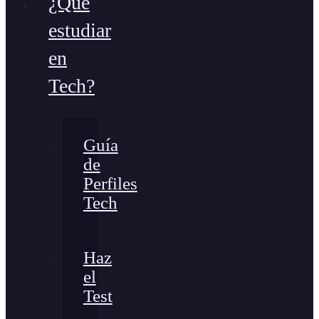
¿Qué
estudiar
en
Tech?
Guía
de
Perfiles
Tech
Haz
el
Test