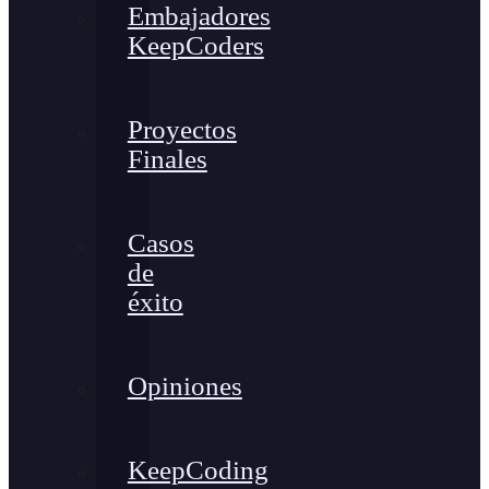
Embajadores
KeepCoders
Proyectos
Finales
Casos
de
éxito
Opiniones
KeepCoding