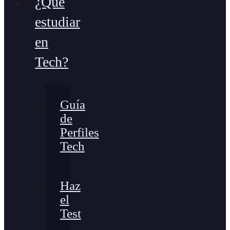
¿Qué
estudiar
en
Tech?
Guía
de
Perfiles
Tech
Haz
el
Test