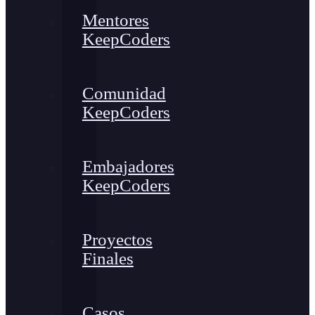
Mentores
KeepCoders
Comunidad
KeepCoders
Embajadores
KeepCoders
Proyectos
Finales
Casos