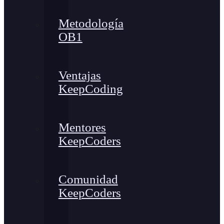
Metodología
OB1
Ventajas
KeepCoding
Mentores
KeepCoders
Comunidad
KeepCoders