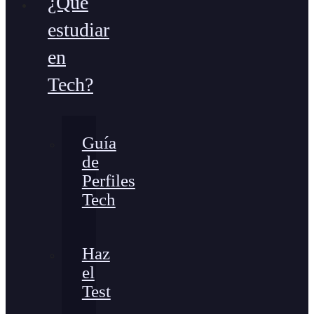
¿Qué
estudiar
en
Tech?
Guía
de
Perfiles
Tech
Haz
el
Test