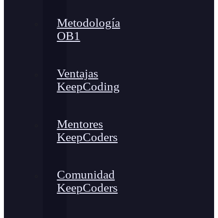
Metodología
OB1
Ventajas
KeepCoding
Mentores
KeepCoders
Comunidad
KeepCoders