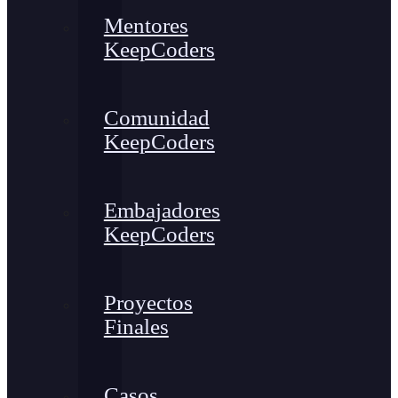
Mentores
KeepCoders
Comunidad
KeepCoders
Embajadores
KeepCoders
Proyectos
Finales
Casos