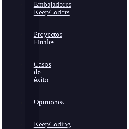
Embajadores
KeepCoders
Proyectos
Finales
Casos
de
éxito
Opiniones
KeepCoding