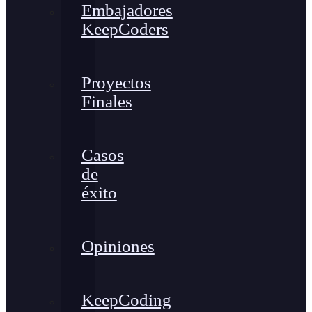
Embajadores
KeepCoders
Proyectos
Finales
Casos
de
éxito
Opiniones
KeepCoding