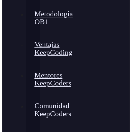
Metodología
OB1
Ventajas
KeepCoding
Mentores
KeepCoders
Comunidad
KeepCoders