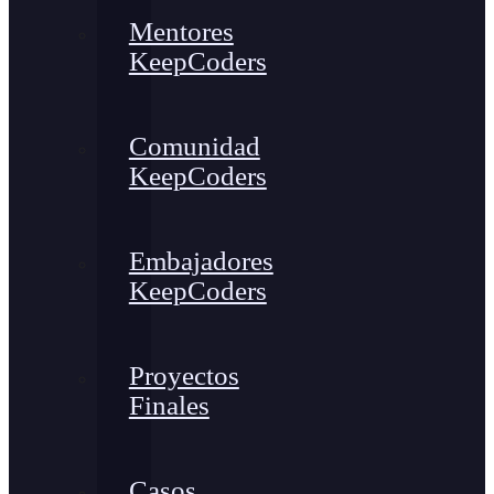
Mentores
KeepCoders
Comunidad
KeepCoders
Embajadores
KeepCoders
Proyectos
Finales
Casos