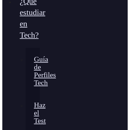
¿Qué
estudiar
en
Tech?
Guía
de
Perfiles
Tech
Haz
el
Test