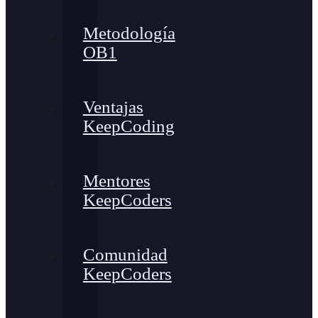
Metodología
OB1
Ventajas
KeepCoding
Mentores
KeepCoders
Comunidad
KeepCoders