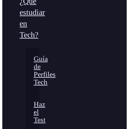
¿Qué
estudiar
en
Tech?
Guía
de
Perfiles
Tech
Haz
el
Test