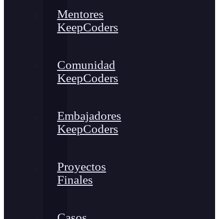
Mentores
KeepCoders
Comunidad
KeepCoders
Embajadores
KeepCoders
Proyectos
Finales
Casos