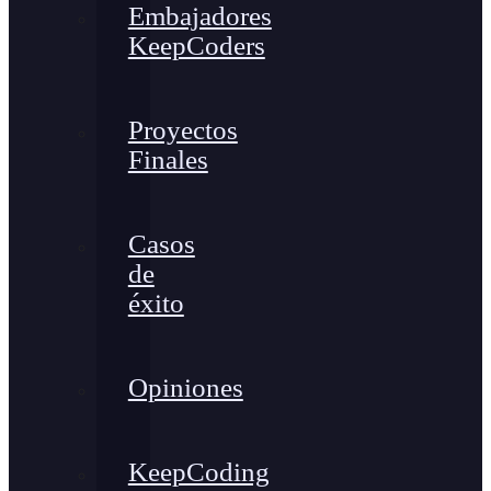
Embajadores
KeepCoders
Proyectos
Finales
Casos
de
éxito
Opiniones
KeepCoding