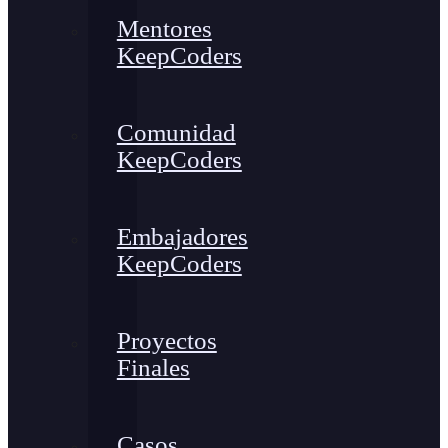
Mentores
KeepCoders
Comunidad
KeepCoders
Embajadores
KeepCoders
Proyectos
Finales
Casos