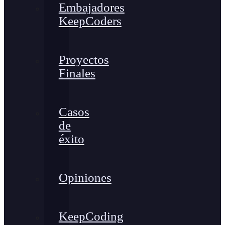
Embajadores
KeepCoders
Proyectos
Finales
Casos
de
éxito
Opiniones
KeepCoding