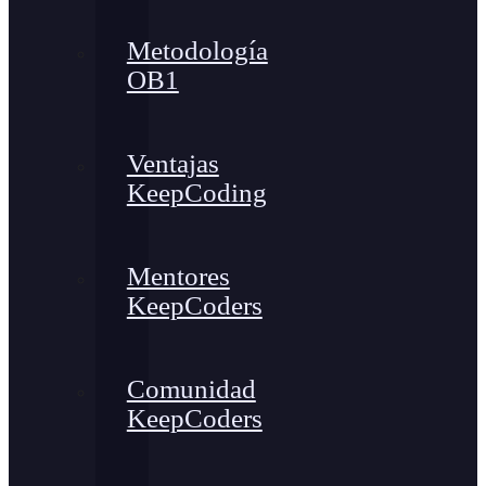
Metodología
OB1
Ventajas
KeepCoding
Mentores
KeepCoders
Comunidad
KeepCoders