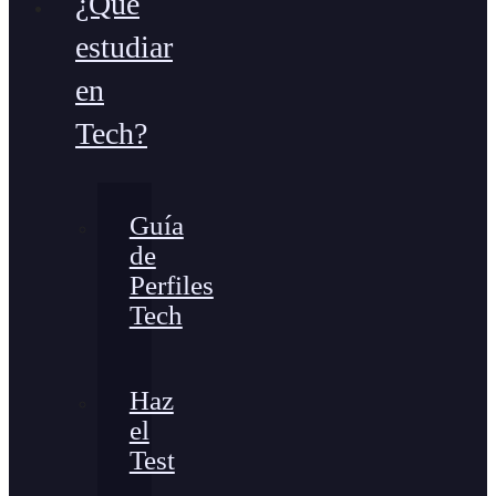
¿Qué
estudiar
en
Tech?
Guía
de
Perfiles
Tech
Haz
el
Test