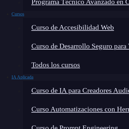
Programa Técnico Avanzado en Cib
Cursos
Curso de Accesibilidad Web
Curso de Desarrollo Seguro para
Lucia Gómez Salgado
Todos los cursos
Contribuyo a acercar la realidad del sector tecno
IA Aplicada
visión de mercado y experiencia directa en proces
Curso de IA para Creadores Audi
Curso Automatizaciones con Herra
Las librerías de
programación
son una
herrami
Curso de Prompt Engineering