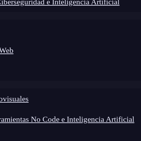
erseguridad e Inteligencia Artificial
 Web
lógico a nuevos profesionales, combinando conocimiento práctico,
os de transformación profesional.
ovisuales
mientas No Code e Inteligencia Artificial
enta
que nos permite ejecutar diversas acciones. La