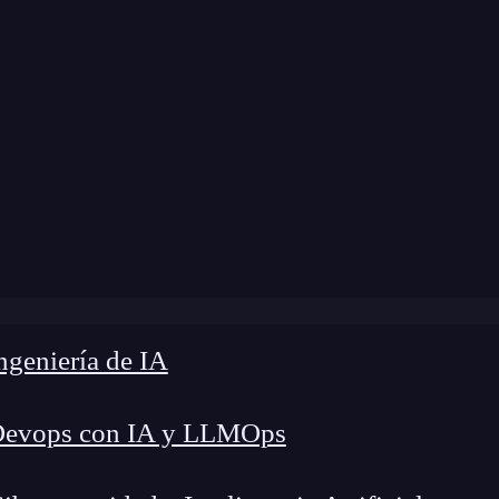
me
»
Blog
»
Warning failed prop type en React
geniería de IA
Devops con IA y LLMOps