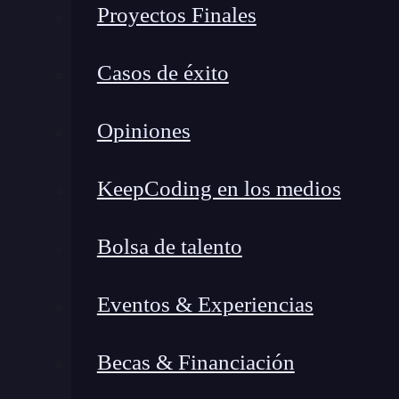
children: T.node,
Proyectos Finales
};
Casos de éxito
Para ver cómo funciona el
warning failed pro
componente.
Esto será diferente para tu proye
Opiniones
ejecutar la acción necesaria en tu
test
y tener ab
KeepCoding en los medios
Ahora, supongamos que tenemos un contexto e
pasamos los valores de las distintas
props
:
Bolsa de talento
const ConnectedRequireAuth =
props
=> (
Eventos & Experiencias
<AuthContextConsumer>
Becas & Financiación
{({
isLogged
}) =>
<RequireAuth isLogged
= {