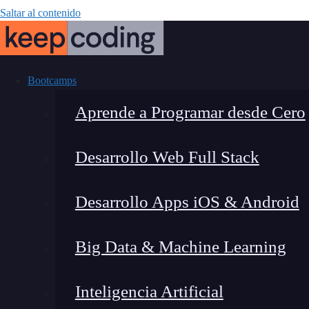
Saltar al contenido
Bootcamps
Aprende a Programar desde Cero
Desarrollo Web Full Stack
Warning fa
Desarrollo Apps iOS & Android
Big Data & Machine Learning
Inteligencia Artificial
Lucia Gómez Salgado
|
Última 