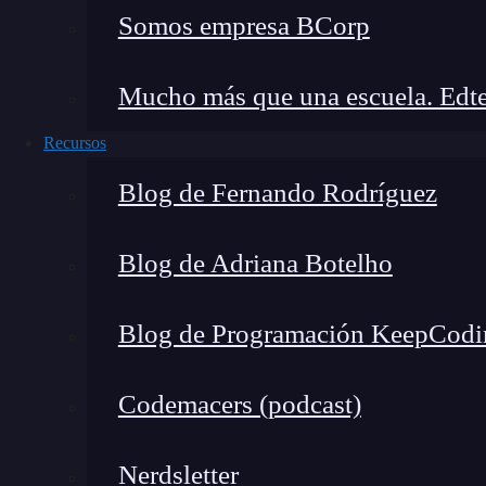
Somos empresa BCorp
</AuthContextConsumer>
Es en este tipo de componentes padre que podr
Mucho más que una escuela. Edte
pensemos que a la
prop isLogged,
que debería
Recursos
numérico
:
Blog de Fernando Rodríguez
const ConnectedRequireAuth =
props
=> (
Blog de Adriana Botelho
<AuthContextConsumer>
{({
isLogged
}) =>
<RequireAuth isLogged
=
{
Blog de Programación KeepCodi
</AuthContextConsumer>
Codemacers (podcast)
Al forzar la ejecución de este componente, ver
Nerdsletter
inspector. ¿Por qué? Pues porque
estamos util