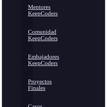
Mentores
KeepCoders
Comunidad
KeepCoders
Embajadores
KeepCoders
Proyectos
Finales
Casos