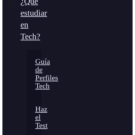
¿Qué
estudiar
en
Tech?
Guía
de
Perfiles
Tech
Haz
el
Test