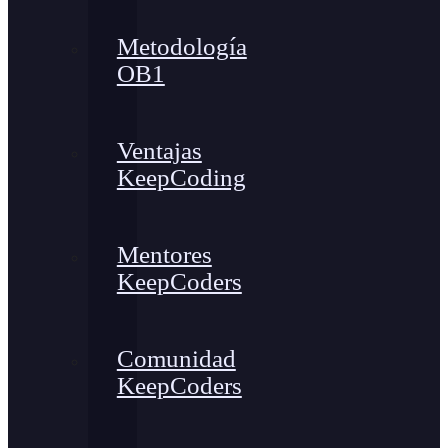
Metodología
OB1
Ventajas
KeepCoding
Mentores
KeepCoders
Comunidad
KeepCoders