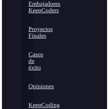
Embajadores
KeepCoders
Proyectos
Finales
Casos
de
éxito
Opiniones
KeepCoding