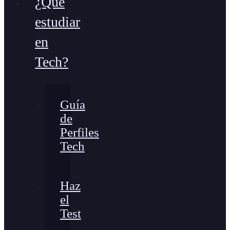
¿Qué
estudiar
en
Tech?
Guía
de
Perfiles
Tech
Haz
el
Test