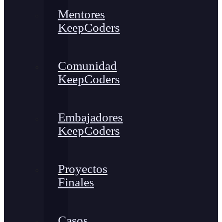
Mentores
KeepCoders
Comunidad
KeepCoders
Embajadores
KeepCoders
Proyectos
Finales
Casos