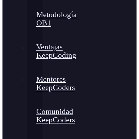
Metodología
OB1
Ventajas
KeepCoding
Mentores
KeepCoders
Comunidad
KeepCoders