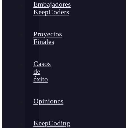
Embajadores
KeepCoders
Proyectos
Finales
Casos
de
éxito
Opiniones
KeepCoding