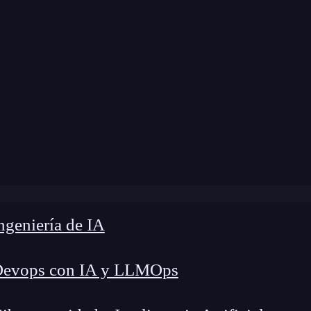
Ciberseguridad
»
Redes y Sistemas de Información
geniería de IA
Devops con IA y LLMOps