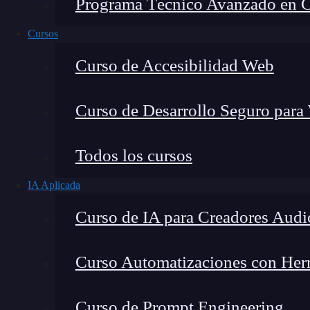
Programa Técnico Avanzado en Cib
Cursos
Curso de Accesibilidad Web
Curso de Desarrollo Seguro para
Montana Martín López
Todos los cursos
Especialista en tecnología y formación digital, con 
IA Aplicada
tecnológico. Mi trabajo se centra en entender cóm
mercado y cómo se produce la transición real hacia
Curso de IA para Creadores Audi
Curso Automatizaciones con Herra
Las redes y sistemas de información son pilare
Curso de Prompt Engineering