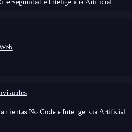
erseguridad e Inteligencia Artificial
 Web
foco en el desarrollo de talento y el análisis del sector
o evolucionan las tecnologías, qué competencias demanda el
 el entorno tech.
ovisuales
mientas No Code e Inteligencia Artificial
s fundamentales en el mundo actual. Su correcto