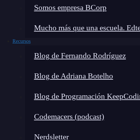
🔴 ¿Quieres entrar de l
Somos empresa BCorp
Descubre el Ciberseguridad Full Stac
completa del mercado y
Mucho más que una escuela. Edte
👉 Prueba gratis el Bootcam
Recursos
Blog de Fernando Rodríguez
Contar con profesionales especializados en red
asegurar el correcto funcionamiento y mantenimi
Blog de Adriana Botelho
expertos están capacitados para diseñar, implem
eficiencia y seguridad de los sistemas.
Blog de Programación KeepCodi
Los profesionales especializados en este camp
Codemacers (podcast)
relacionados con la conectividad, el rendimie
información.
Su formación les permite entende
Nerdsletter
organizaciones, proporcionando soluciones efic