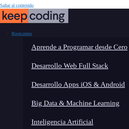
Saltar al contenido
Bootcamps
Aprende a Programar desde Cero
Desarrollo Web Full Stack
Redes y Si
Desarrollo Apps iOS & Android
Big Data & Machine Learning
Inteligencia Artificial
Montana Martín López
|
Últim