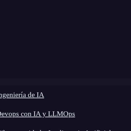
Home
»
DevOps
»
¿Qué es un inodo?
geniería de IA
Devops con IA y LLMOps