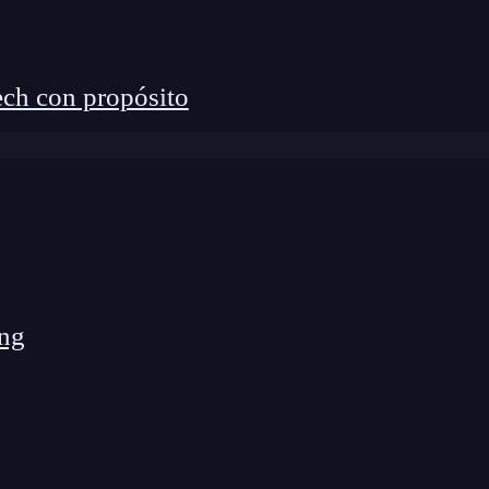
ch con propósito
al mundo DevOps & Cloud Computing?
🔴
ng Full Stack Bootcamp de KeepCoding. La
rcado y con empleabilidad garantizada
DevOps & Cloud Computing por una semana
ng
mas y
cómo implementarlos para mejorar el
 desarrollo tecnológico, no dudes en
inscribirte en
tack Bootcamp
, donde aprenderás en menos de 6