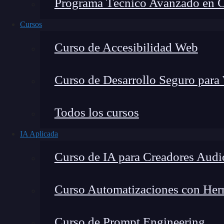
Programa Técnico Avanzado en Cib
Cursos
Curso de Accesibilidad Web
Curso de Desarrollo Seguro para
Lucia Gómez Salgado
Todos los cursos
Contribuyo a acercar la realidad del sector tecno
IA Aplicada
visión de mercado y experiencia directa en proces
Curso de IA para Creadores Audi
Curso Automatizaciones con Herra
El concepto inodo o
inode
se refiere a una
estr
Curso de Prompt Engineering