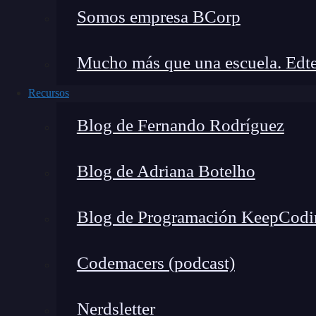
Somos empresa BCorp
¿Cuál es el siguiente paso?
Mucho más que una escuela. Edte
Recursos
🔴 ¿Quieres entrar de lleno 
Blog de Fernando Rodríguez
Descubre el DevOps & Cloud Computi
Blog de Adriana Botelho
formación más completa del me
👉 Prueba gratis el Bootcamp en 
Blog de Programación KeepCodi
Codemacers (podcast)
Si te interesa seguirte formando sobre estos te
rendimiento y la agilidad de tus proce
sos de
Nerdsletter
nuestro
DevOps & Cloud Computing Full S