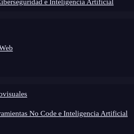
erseguridad e Inteligencia Artificial
 Web
lógico a nuevos profesionales, combinando conocimiento práctico,
os de transformación profesional.
ovisuales
mientas No Code e Inteligencia Artificial
uctura de datos que se encarga de guardar la