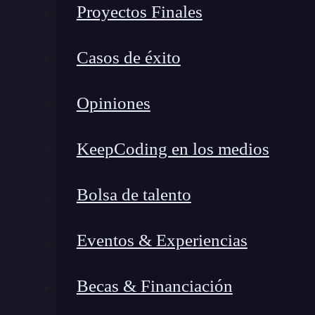
Proyectos Finales
Límite de uso de un inodo
Casos de éxito
Las compañías de hosting usualmente tienen dos
primero un
límite
soft
o límite previo, donde 
Opiniones
acciones
, aunque esto puede traer como consec
El segundo
límite es de tipo
hard
, y es cuand
KeepCoding en los medios
lo almacenado en tu plan tiene graves problem
Bolsa de talento
Luego de alcanzar el
hard limit,
deberás ampli
cuenta.
Se recomienda que evites llegar a est
Eventos & Experiencias
almacenados en sitio ya no funcionen correctam
como borrar
pluggins
que ya no necesites, a
Becas & Financiación
aplicaciones de prueba que no uses
y todo aq
innecesariamente.