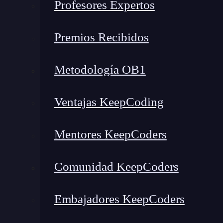
Profesores Expertos
Blackbox AI: Cambiando el juego en la programación AI
Beneficios en la programación AI
Premios Recibidos
Blackbox AI en acción: El futuro de la programación
Preguntas frecuentes
Metodología OB1
¿Qué es Blackbox AI?
Ventajas KeepCoding
Mentores KeepCoders
Comunidad KeepCoders
Embajadores KeepCoders