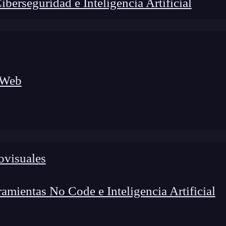
erseguridad e Inteligencia Artificial
 Web
ovisuales
foco en el desarrollo de talento y el análisis del sector
o evolucionan las tecnologías, qué competencias demanda el
 el entorno tech.
mientas No Code e Inteligencia Artificial