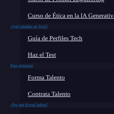
En la era actual de la
tecnología
, el juego está 
Curso de Ética en la lA Generativ
artificial
y, en particular, gracias a una
herrami
¿Qué estudiar en Tech?
Sabemos que la
programación
siempre ha sido 
Guía de Perfiles Tech
de algoritmos hasta la solución de problemas c
ingenio y habilidades técnicas para llevar a cab
Haz el Test
cómo esta inteligencia artificial se ha converti
Para empresas
¿Qué encontrarás en este post?
Forma Talento
Contrata Talento
¿Qué es Blackbox AI?
¿Por qué KeepCoding?
¿Cómo funciona?