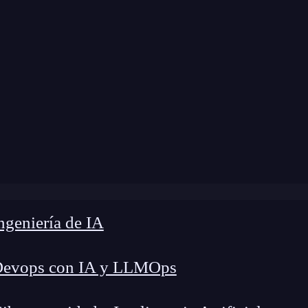
 modificación:
17 de marzo de 2025 |
Tiempo de 
s
»
Cómo Blackbox AI está cambiando las reglas del juego
geniería de IA
Devops con IA y LLMOps