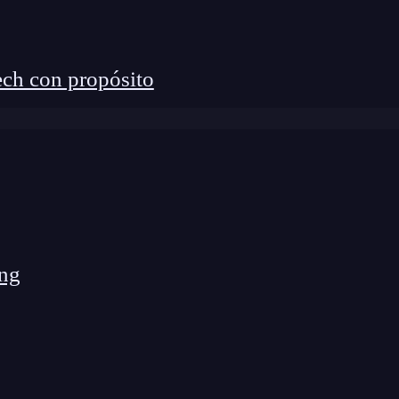
ch con propósito
ng
 diseñada para mejorar la eficiencia en el
nsión que se integra con los entornos de
 del
programador
y ofreciendo sugerencias y ejemplo