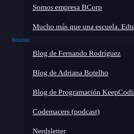
Somos empresa BCorp
Mucho más que una escuela. Edte
Recursos
Blog de Fernando Rodríguez
Blog de Adriana Botelho
Blog de Programación KeepCodi
Codemacers (podcast)
Es una herramienta de inteligencia artificial
desarrollo de
software
.
Funciona como una exte
Nerdsletter
programación habituales, rastreando el trabajo