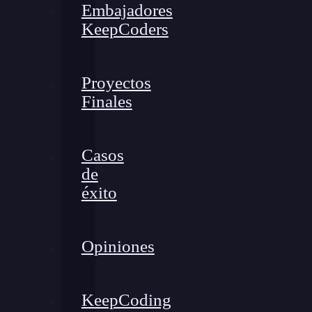
Embajadores
KeepCoders
Proyectos
Finales
Casos
de
éxito
Opiniones
KeepCoding