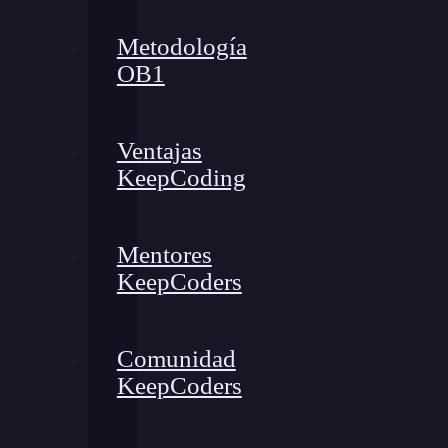
Metodología
OB1
Ventajas
KeepCoding
Mentores
KeepCoders
Comunidad
KeepCoders