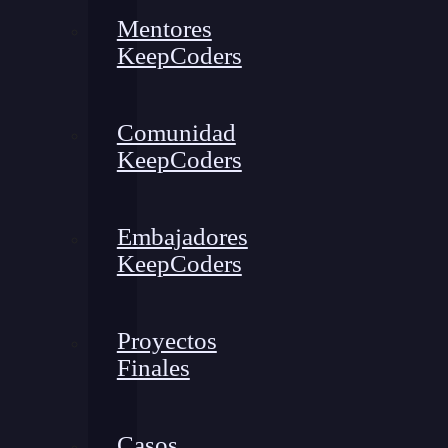
Mentores
KeepCoders
Comunidad
KeepCoders
Embajadores
KeepCoders
Proyectos
Finales
Casos