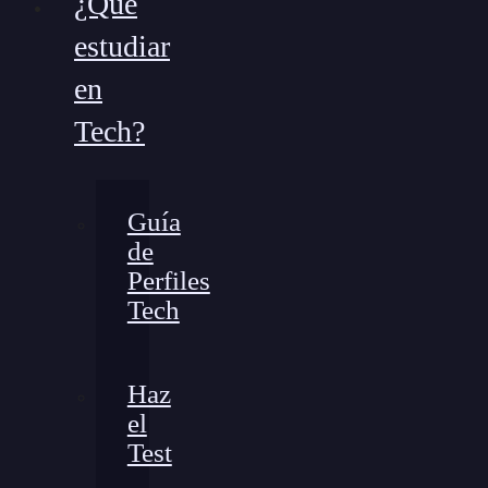
¿Qué
estudiar
en
Tech?
Guía
de
Perfiles
Tech
Haz
el
Test