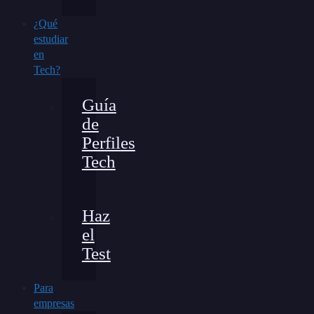
¿Qué
estudiar
en
Tech?
Guía
de
Perfiles
Tech
Haz
el
Test
Para
empresas