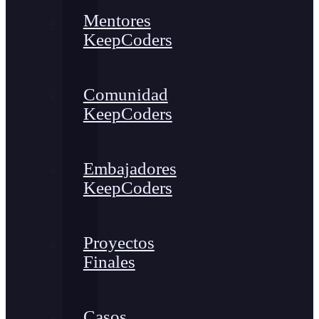
Mentores
KeepCoders
Comunidad
KeepCoders
Embajadores
KeepCoders
Proyectos
Finales
Casos