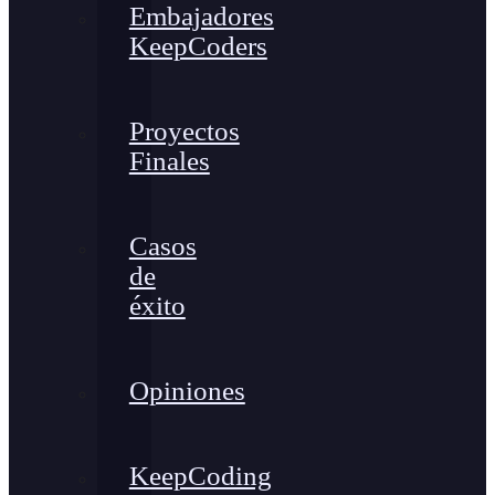
Embajadores
KeepCoders
Proyectos
Finales
Casos
de
éxito
Opiniones
KeepCoding