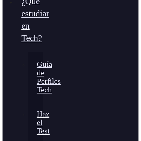
¿Qué
estudiar
en
Tech?
Guía
de
Perfiles
Tech
Haz
el
Test