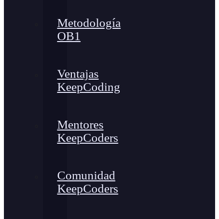
Metodología
OB1
Ventajas
KeepCoding
Mentores
KeepCoders
Comunidad
KeepCoders